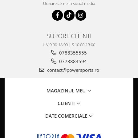
Coloana directie
Urmareste-ne in social media
Culbutor admisie
Fuzete
Ghidoane
Pivoti
SUPORT CLIENTI
Rulmenti
L-V 9:30-18:00 | S 10:00-13:00
Simering
0788355555
Surub Bascula
0773884594
Telescoape
contact@powersports.ro
Alimentare, Admisie & Evacuare
Admisie
MAGAZINUL MEU
ARC Toba
Carburator
CLIENTI
Evacuare
Filtre aer
DATE COMERCIALE
FILTRU BENZINA
Injectoare