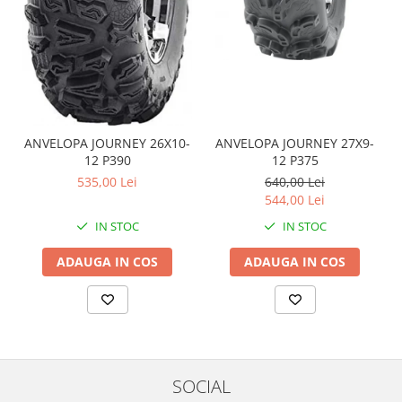
Sistem de Frânare
Discuri
Etriere
Placute
Pompe
ANVELOPA JOURNEY 26X10-
ANVELOPA JOURNEY 27X9-
Repartitoare
12 P390
12 P375
Suspensie & Direcție
535,00 Lei
640,00 Lei
Amortizor
544,00 Lei
Bieleta
IN STOC
IN STOC
Brate
ADAUGA IN COS
ADAUGA IN COS
Bucsi
Burduf
Butuci
Cabluri comenzi
Capete Bara
Caseta acceleratie
SOCIAL