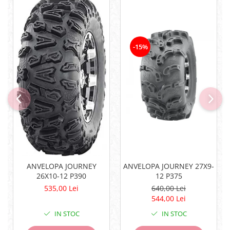
Pompe
Repartitoare
Suspensie & Direcție
Amortizor
-15%
Bieleta
Brate
Bucsi
Burduf
Butuci
Cabluri comenzi
Capete Bara
Caseta acceleratie
Coloana directie
ANVELOPA JOURNEY
ANVELOPA JOURNEY 27X9-
Culbutor admisie
26X10-12 P390
12 P375
Fuzete
535,00 Lei
640,00 Lei
Ghidoane
544,00 Lei
Pivoti
IN STOC
IN STOC
Rulmenti
Simering