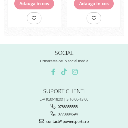
Adauga in cos
Adauga in cos
Surub Bascula
Telescoape
Alimentare, Admisie & Evacuare
Admisie
ARC Toba
Carburator
Evacuare
SOCIAL
Filtre aer
Urmareste-ne in social media
FILTRU BENZINA
Injectoare
Pompa Benzina
Pompa Presiune
SUPORT CLIENTI
Robinet benzina
Sistem Alimentare
L-V 9:30-18:00 | S 10:00-13:00
Sonda Combustibil
0788355555
CFMOTO
0773884594
Linhai
contact@powersports.ro