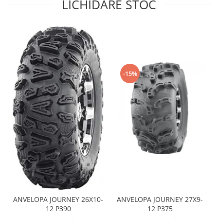
LICHIDARE STOC
Sistem de Frânare
Discuri
Etriere
Placute
Pompe
-15%
Repartitoare
Suspensie & Direcție
Amortizor
Bieleta
Brate
Bucsi
Burduf
Butuci
Cabluri comenzi
Capete Bara
ANVELOPA JOURNEY 26X10-
ANVELOPA JOURNEY 27X9-
Caseta acceleratie
12 P390
12 P375