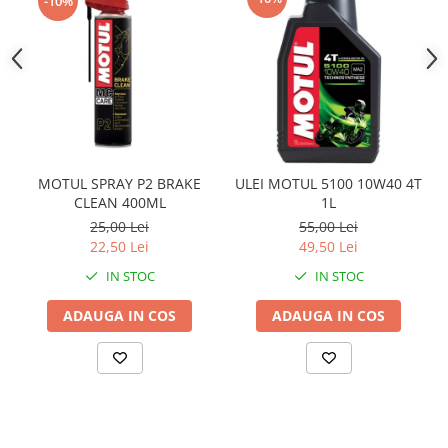
Sistem Electric & Electronică
-10%
Protectii
Baterii ATV
Armura Moto
Bloc lumini
Centura Spate
Blocuri Comenzi
Coate
Bobina inductie
Gat
Butoane
Genunchiere
CALCULATOR SERVO
MOTUL SPRAY P2 BRAKE
ULEI MOTUL 5100 10W40 4T
Husa
Carcasa bord
CLEAN 400ML
1L
Protectii D3O
CDI
25,00 Lei
55,00 Lei
Slidere
Contacte
22,50 Lei
49,50 Lei
Strada
ELECTROMOTOR
IN STOC
IN STOC
Relee
Touring
ADAUGA IN COS
ADAUGA IN COS
Rotor
Vesta
Senzori
Sigurante
Statoare
Termostate
Tunner