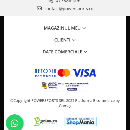
0773884594
Pompa Benzina
Pompa Presiune
contact@powersports.ro
Robinet benzina
Sistem Alimentare
MAGAZINUL MEU
Sonda Combustibil
CFMOTO
CLIENTI
Linhai
DATE COMERCIALE
Piese Snowmobil
Plastice
Aparatoare
Aripi
Carcase
Carene
©Copyright POWERSPORTS SRL 2025
Platforma E-commerce by
Cleme
Gomag
Masti
Praguri
Sistem de Răcire