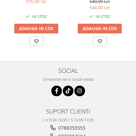
Coloana directie
535,00 Lei
640,00 Lei
544,00 Lei
Culbutor admisie
IN STOC
IN STOC
Fuzete
Ghidoane
ADAUGA IN COS
ADAUGA IN COS
Pivoti
Rulmenti
Simering
Surub Bascula
Telescoape
SOCIAL
Alimentare, Admisie & Evacuare
Urmareste-ne in social media
Admisie
ARC Toba
Carburator
Evacuare
SUPORT CLIENTI
Filtre aer
L-V 9:30-18:00 | S 10:00-13:00
FILTRU BENZINA
0788355555
Injectoare