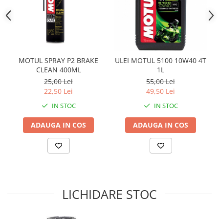
Sistem Electric & Electronică
Protectii
Baterii ATV
Armura Moto
Bloc lumini
Centura Spate
Blocuri Comenzi
Coate
Bobina inductie
MOTUL SPRAY P2 BRAKE
ULEI MOTUL 5100 10W40 4T
Gat
Butoane
CLEAN 400ML
1L
Genunchiere
CALCULATOR SERVO
25,00 Lei
55,00 Lei
Husa
22,50 Lei
49,50 Lei
Carcasa bord
Protectii D3O
CDI
IN STOC
IN STOC
Slidere
Contacte
ADAUGA IN COS
ADAUGA IN COS
Strada
ELECTROMOTOR
Relee
Touring
Rotor
Vesta
Senzori
Sigurante
LICHIDARE STOC
Statoare
Termostate
Tunner