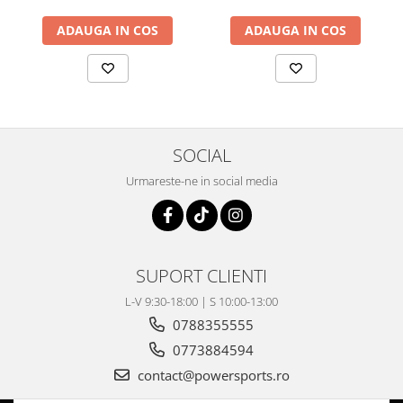
Coloana directie
Culbutor admisie
ADAUGA IN COS
ADAUGA IN COS
Fuzete
Ghidoane
Pivoti
Rulmenti
Simering
SOCIAL
Surub Bascula
Urmareste-ne in social media
Telescoape
Alimentare, Admisie & Evacuare
Admisie
ARC Toba
SUPORT CLIENTI
Carburator
L-V 9:30-18:00 | S 10:00-13:00
Evacuare
0788355555
Filtre aer
0773884594
FILTRU BENZINA
contact@powersports.ro
Injectoare