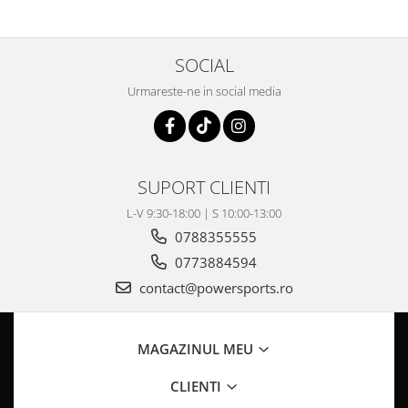
Coloana directie
Culbutor admisie
Fuzete
SOCIAL
Ghidoane
Urmareste-ne in social media
Pivoti
Rulmenti
Simering
Surub Bascula
SUPORT CLIENTI
Telescoape
L-V 9:30-18:00 | S 10:00-13:00
Alimentare, Admisie & Evacuare
0788355555
Admisie
0773884594
ARC Toba
contact@powersports.ro
Carburator
Evacuare
Filtre aer
MAGAZINUL MEU
FILTRU BENZINA
CLIENTI
Injectoare