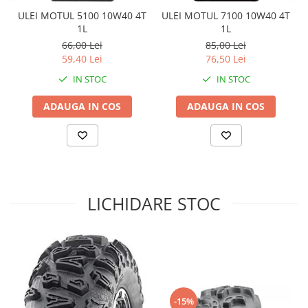
Sistem Electric & Electronică
ULEI MOTUL 5100 10W40 4T
ULEI MOTUL 7100 10W40 4T
Protectii
Baterii ATV
1L
1L
Armura Moto
Bloc lumini
66,00 Lei
85,00 Lei
Centura Spate
Blocuri Comenzi
59,40 Lei
76,50 Lei
Coate
Bobina inductie
IN STOC
IN STOC
Gat
Butoane
ADAUGA IN COS
ADAUGA IN COS
Genunchiere
CALCULATOR SERVO
Husa
Carcasa bord
Protectii D3O
CDI
Slidere
Contacte
Strada
ELECTROMOTOR
LICHIDARE STOC
Relee
Touring
Rotor
Vesta
Senzori
Sigurante
Statoare
Termostate
-15%
Tunner