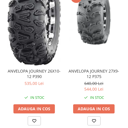
Sistem de Frânare
Discuri
Etriere
Placute
Pompe
Repartitoare
Suspensie & Direcție
Amortizor
Bieleta
ANVELOPA JOURNEY 26X10-
ANVELOPA JOURNEY 27X9-
12 P390
12 P375
Brate
535,00 Lei
640,00 Lei
Bucsi
544,00 Lei
Burduf
IN STOC
IN STOC
Butuci
Cabluri comenzi
ADAUGA IN COS
ADAUGA IN COS
Capete Bara
Caseta acceleratie