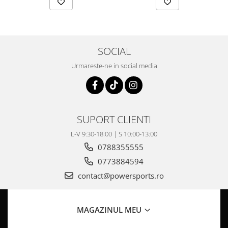
Coloana directie
Culbutor admisie
Fuzete
Ghidoane
SOCIAL
Pivoti
Urmareste-ne in social media
Rulmenti
Simering
Surub Bascula
Telescoape
SUPORT CLIENTI
Alimentare, Admisie & Evacuare
L-V 9:30-18:00 | S 10:00-13:00
Admisie
0788355555
ARC Toba
0773884594
Carburator
contact@powersports.ro
Evacuare
Filtre aer
FILTRU BENZINA
MAGAZINUL MEU
Injectoare