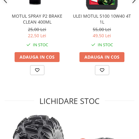
Sistem Electric & Electronică
Protectii
Baterii ATV
MOTUL SPRAY P2 BRAKE
ULEI MOTUL 5100 10W40 4T
Armura Moto
Bloc lumini
CLEAN 400ML
1L
Centura Spate
Blocuri Comenzi
25,00 Lei
55,00 Lei
Coate
Bobina inductie
22,50 Lei
49,50 Lei
Gat
Butoane
IN STOC
IN STOC
Genunchiere
CALCULATOR SERVO
ADAUGA IN COS
ADAUGA IN COS
Husa
Carcasa bord
Protectii D3O
CDI
Slidere
Contacte
Strada
ELECTROMOTOR
Relee
Touring
LICHIDARE STOC
Rotor
Vesta
Senzori
Sigurante
Statoare
Termostate
Tunner