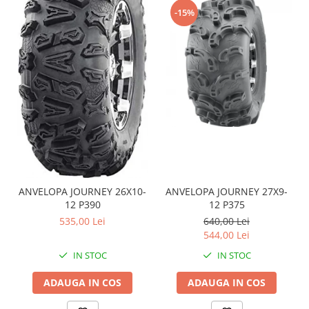
-15%
Sistem de Frânare
Discuri
Etriere
Placute
Pompe
Repartitoare
Suspensie & Direcție
Amortizor
Bieleta
Brate
ANVELOPA JOURNEY 26X10-
ANVELOPA JOURNEY 27X9-
Bucsi
12 P390
12 P375
535,00 Lei
640,00 Lei
Burduf
544,00 Lei
Butuci
IN STOC
IN STOC
Cabluri comenzi
Capete Bara
ADAUGA IN COS
ADAUGA IN COS
Caseta acceleratie