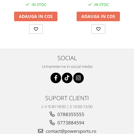
Coloana directie
IN STOC
IN STOC
Culbutor admisie
ADAUGA IN COS
ADAUGA IN COS
Fuzete
Ghidoane
Pivoti
Rulmenti
Simering
Surub Bascula
SOCIAL
Telescoape
Urmareste-ne in social media
Alimentare, Admisie & Evacuare
Admisie
ARC Toba
Carburator
SUPORT CLIENTI
Evacuare
L-V 9:30-18:00 | S 10:00-13:00
Filtre aer
0788355555
FILTRU BENZINA
0773884594
Injectoare
contact@powersports.ro