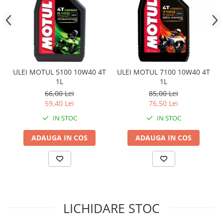
Sistem Electric & Electronică
Protectii
Baterii ATV
Armura Moto
Bloc lumini
Centura Spate
Blocuri Comenzi
Coate
Bobina inductie
Gat
Butoane
ULEI MOTUL 5100 10W40 4T
ULEI MOTUL 7100 10W40 4T
Genunchiere
CALCULATOR SERVO
1L
1L
Husa
Carcasa bord
66,00 Lei
85,00 Lei
59,40 Lei
76,50 Lei
Protectii D3O
CDI
Slidere
IN STOC
IN STOC
Contacte
Strada
ELECTROMOTOR
ADAUGA IN COS
ADAUGA IN COS
Relee
Touring
Rotor
Vesta
Senzori
Sigurante
Statoare
LICHIDARE STOC
Termostate
Tunner