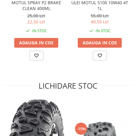
Sistem Electric & Electronică
MOTUL SPRAY P2 BRAKE
ULEI MOTUL 5100 10W40 4T
Protectii
CLEAN 400ML
1L
Baterii ATV
25,00 Lei
55,00 Lei
Armura Moto
Bloc lumini
22,50 Lei
49,50 Lei
Centura Spate
Blocuri Comenzi
IN STOC
IN STOC
Coate
Bobina inductie
Gat
Butoane
ADAUGA IN COS
ADAUGA IN COS
Genunchiere
CALCULATOR SERVO
Husa
Carcasa bord
Protectii D3O
CDI
Slidere
Contacte
Strada
ELECTROMOTOR
LICHIDARE STOC
Relee
Touring
Rotor
Vesta
Senzori
Sigurante
Statoare
Termostate
-15%
Tunner