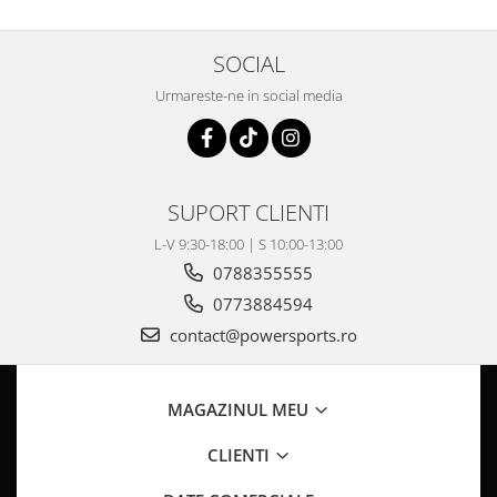
Coloana directie
Culbutor admisie
SOCIAL
Fuzete
Ghidoane
Urmareste-ne in social media
Pivoti
Rulmenti
Simering
Surub Bascula
SUPORT CLIENTI
Telescoape
L-V 9:30-18:00 | S 10:00-13:00
Alimentare, Admisie & Evacuare
0788355555
Admisie
0773884594
ARC Toba
contact@powersports.ro
Carburator
Evacuare
MAGAZINUL MEU
Filtre aer
FILTRU BENZINA
CLIENTI
Injectoare