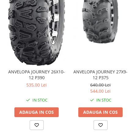
Sistem de Frânare
Discuri
Etriere
Placute
Pompe
Repartitoare
Suspensie & Direcție
Amortizor
ANVELOPA JOURNEY 26X10-
ANVELOPA JOURNEY 27X9-
Bieleta
12 P390
12 P375
Brate
535,00 Lei
640,00 Lei
Bucsi
544,00 Lei
Burduf
IN STOC
IN STOC
Butuci
ADAUGA IN COS
ADAUGA IN COS
Cabluri comenzi
Capete Bara
Caseta acceleratie