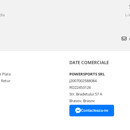
dia
L-
DATE COMERCIALE
 Plata
POWERSPORTS SRL
e Retur
J2007002588084
RO22453126
Str. Bradetului 57 A
Brasov, Brasov
Contacteaza-ne