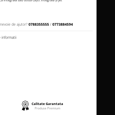
 integrală sau două căști: integrală și jet
 nevoie de ajutor?
0788355555
/
0773884594
informatii
Calitate Garantata
Produse Premium