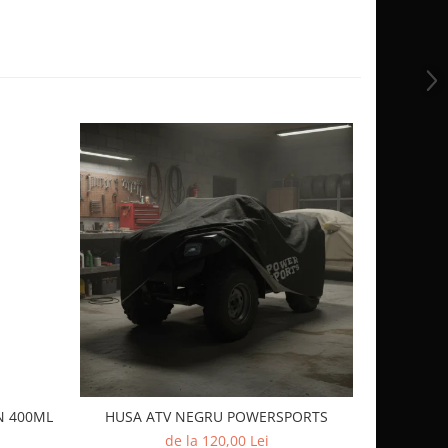
-10%
N 400ML
HUSA ATV NEGRU POWERSPORTS
CUTIE 
de la 120,00 Lei
1.