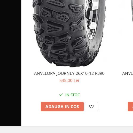
Coloana directie
Culbutor admisie
Fuzete
Ghidoane
Pivoti
Rulmenti
Simering
Surub Bascula
Telescoape
Alimentare, Admisie & Evacuare
ANVELOPA JOURNEY 26X10-12 P390
ANVE
Admisie
535,00 Lei
ARC Toba
IN STOC
Carburator
Evacuare
ADAUGA IN COS
Filtre aer
FILTRU BENZINA
Injectoare