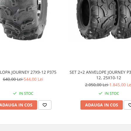
LOPA JOURNEY 27X9-12 P375
SET 2+2 ANVELOPE JOURNEY P3
12, 25X10-12
640,00 Lei
544,00 Lei
2.050,00 Lei
1.845,00 Le
IN STOC
IN STOC
ADAUGA IN COS
ADAUGA IN COS