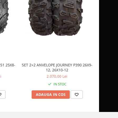
51 25X8-
SET 2+2 ANVELOPE JOURNEY P390 26X9-
CASCA
12, 26X10-12
SP
i
2.070,00 Lei
IN STOC
ADAUGA IN COS
AD