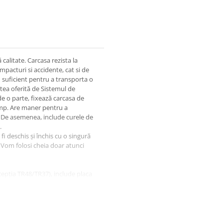
calitate. Carcasa rezista la
mpacturi si accidente, cat si de
u suficient pentru a transporta o
atea oferită de Sistemul de
e o parte, fixează carcasa de
 timp. Are maner pentru a
 De asemenea, include curele de
.
i deschis și închis cu o singură
. Vom folosi cheia doar atunci
cepția TR48/TR37), include placa