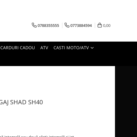
0788355555
0773884594
0,00
CARDURI CADOU
ATV
CASTI MOTO/ATV
GAJ SHAD SH40