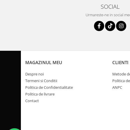
Pompa Benzina
SOCIAL
Pompa Presiune
Urmareste-ne in social me
Robinet benzina
Sistem Alimentare
Sonda Combustibil
CFMOTO
Linhai
Piese Snowmobil
MAGAZINUL MEU
CLIENTI
Plastice
Despre noi
Metode de
Aparatoare
Termeni si Conditii
Politica d
Aripi
Politica de Confidentialitate
ANPC
Carcase
Politica de livrare
Carene
Contact
Cleme
Masti
Praguri
Sistem de Răcire