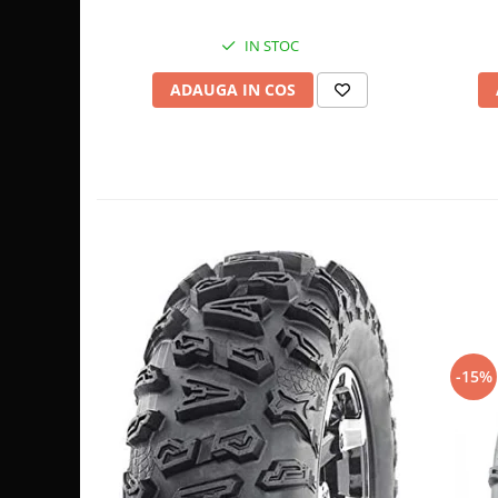
Sistem de Frânare
IN STOC
Discuri
ADAUGA IN COS
Etriere
Placute
Pompe
Repartitoare
Suspensie & Direcție
Amortizor
Bieleta
Brate
Bucsi
Burduf
-15%
Butuci
Cabluri comenzi
Capete Bara
Caseta acceleratie