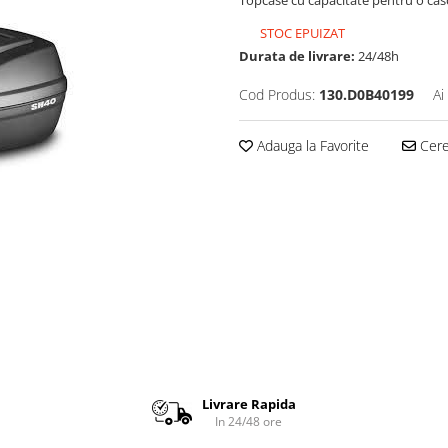
Topcase cu capacitate pentru o cască
STOC EPUIZAT
Durata de livrare:
24/48h
Cod Produs:
130.D0B40199
Ai
Adauga la Favorite
Cere 
Livrare Rapida
In 24/48 ore