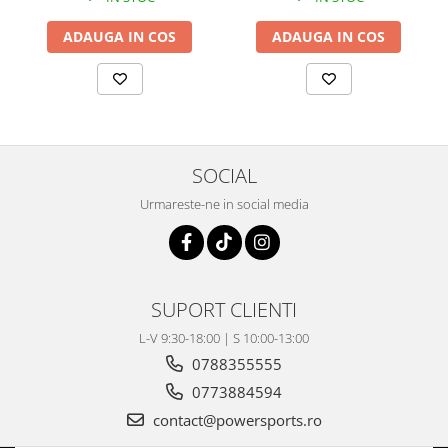
Coloana directie
Culbutor admisie
ADAUGA IN COS
ADAUGA IN COS
Fuzete
Ghidoane
Pivoti
Rulmenti
Simering
SOCIAL
Surub Bascula
Urmareste-ne in social media
Telescoape
Alimentare, Admisie & Evacuare
Admisie
ARC Toba
SUPORT CLIENTI
Carburator
L-V 9:30-18:00 | S 10:00-13:00
Evacuare
0788355555
Filtre aer
0773884594
FILTRU BENZINA
contact@powersports.ro
Injectoare