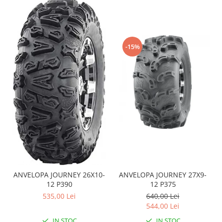
Sistem de Frânare
Discuri
Etriere
-15%
Placute
Pompe
Repartitoare
Suspensie & Direcție
Amortizor
Bieleta
Brate
Bucsi
Burduf
Butuci
ANVELOPA JOURNEY 26X10-
ANVELOPA JOURNEY 27X9-
12 P390
12 P375
Cabluri comenzi
535,00 Lei
640,00 Lei
Capete Bara
544,00 Lei
Caseta acceleratie
IN STOC
IN STOC