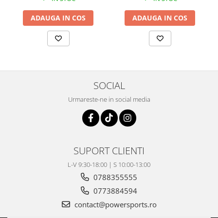
Coloana directie
Culbutor admisie
ADAUGA IN COS
ADAUGA IN COS
Fuzete
Ghidoane
Pivoti
Rulmenti
Simering
SOCIAL
Surub Bascula
Urmareste-ne in social media
Telescoape
Alimentare, Admisie & Evacuare
Admisie
ARC Toba
SUPORT CLIENTI
Carburator
L-V 9:30-18:00 | S 10:00-13:00
Evacuare
0788355555
Filtre aer
0773884594
FILTRU BENZINA
contact@powersports.ro
Injectoare