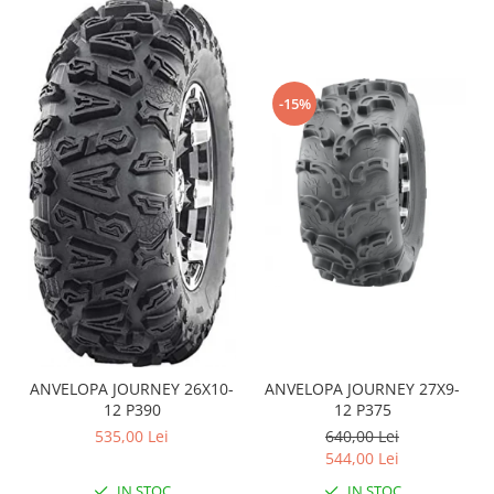
Sistem de Frânare
Discuri
Etriere
-15%
Placute
Pompe
Repartitoare
Suspensie & Direcție
Amortizor
Bieleta
Brate
Bucsi
Burduf
Butuci
ANVELOPA JOURNEY 26X10-
ANVELOPA JOURNEY 27X9-
12 P390
12 P375
Cabluri comenzi
535,00 Lei
640,00 Lei
Capete Bara
544,00 Lei
Caseta acceleratie
IN STOC
IN STOC