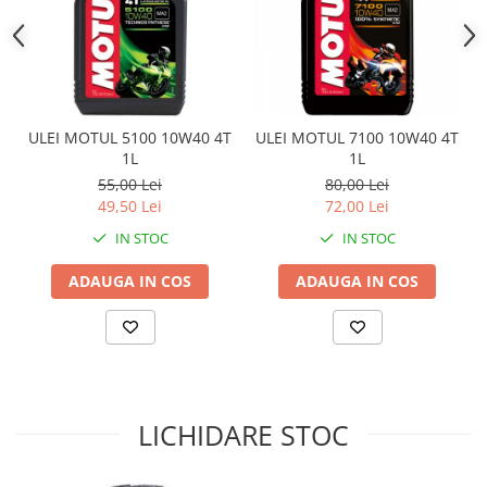
Sistem Electric & Electronică
Protectii
Baterii ATV
Armura Moto
Bloc lumini
Centura Spate
Blocuri Comenzi
Coate
Bobina inductie
ULEI MOTUL 5100 10W40 4T
ULEI MOTUL 7100 10W40 4T
Gat
Butoane
1L
1L
Genunchiere
CALCULATOR SERVO
55,00 Lei
80,00 Lei
Husa
Carcasa bord
49,50 Lei
72,00 Lei
Protectii D3O
CDI
IN STOC
IN STOC
Slidere
Contacte
ADAUGA IN COS
ADAUGA IN COS
Strada
ELECTROMOTOR
Relee
Touring
Rotor
Vesta
Senzori
Sigurante
LICHIDARE STOC
Statoare
Termostate
Tunner