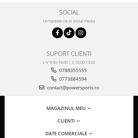
Coloana directie
Culbutor admisie
SOCIAL
Fuzete
Urmareste-ne in social media
Ghidoane
Pivoti
Rulmenti
Simering
SUPORT CLIENTI
Surub Bascula
L-V 9:30-18:00 | S 10:00-13:00
Telescoape
0788355555
Alimentare, Admisie & Evacuare
0773884594
Admisie
contact@powersports.ro
ARC Toba
Carburator
Evacuare
MAGAZINUL MEU
Filtre aer
CLIENTI
FILTRU BENZINA
Injectoare
DATE COMERCIALE