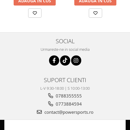
ADAUGA IN COS
ADAUGA IN COS
Coloana directie
Culbutor admisie
Fuzete
Ghidoane
Pivoti
Rulmenti
SOCIAL
Simering
Urmareste-ne in social media
Surub Bascula
Telescoape
Alimentare, Admisie & Evacuare
Admisie
SUPORT CLIENTI
ARC Toba
L-V 9:30-18:00 | S 10:00-13:00
Carburator
0788355555
Evacuare
0773884594
Filtre aer
contact@powersports.ro
FILTRU BENZINA
Injectoare