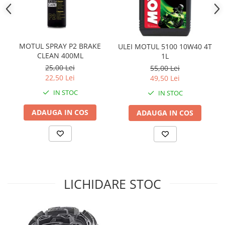
Sistem Electric & Electronică
Protectii
Baterii ATV
Armura Moto
Bloc lumini
Centura Spate
Blocuri Comenzi
MOTUL SPRAY P2 BRAKE
ULEI MOTUL 5100 10W40 4T
Coate
Bobina inductie
CLEAN 400ML
1L
Gat
25,00 Lei
55,00 Lei
Butoane
22,50 Lei
49,50 Lei
Genunchiere
CALCULATOR SERVO
IN STOC
IN STOC
Husa
Carcasa bord
Protectii D3O
CDI
ADAUGA IN COS
ADAUGA IN COS
Slidere
Contacte
Strada
ELECTROMOTOR
Relee
Touring
Rotor
Vesta
Senzori
LICHIDARE STOC
Sigurante
Statoare
Termostate
Tunner