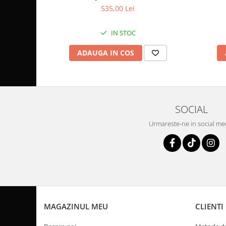
Coloana directie
535,00 Lei
Culbutor admisie
Fuzete
IN STOC
Ghidoane
ADAUGA IN COS
Pivoti
Rulmenti
Simering
Surub Bascula
SOCIAL
Telescoape
Alimentare, Admisie & Evacuare
Urmareste-ne in social me
Admisie
ARC Toba
Carburator
Evacuare
Filtre aer
FILTRU BENZINA
MAGAZINUL MEU
CLIENTI
Injectoare