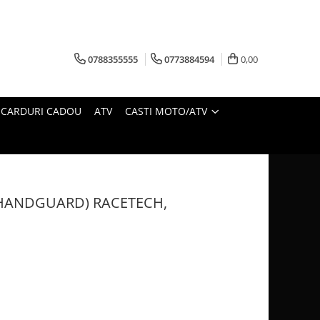
0788355555
0773884594
0,00
CARDURI CADOU
ATV
CASTI MOTO/ATV
(HANDGUARD) RACETECH,