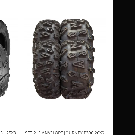
51 25X8-
SET 2+2 ANVELOPE JOURNEY P390 26X9-
CASCA