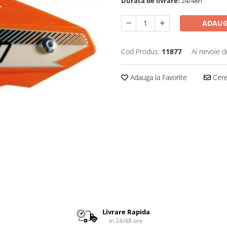
Durata de livrare:
24/48h
ADAUG
Cod Produs:
11877
Ai nevoie d
Adauga la Favorite
Cere 
Livrare Rapida
In 24/48 ore