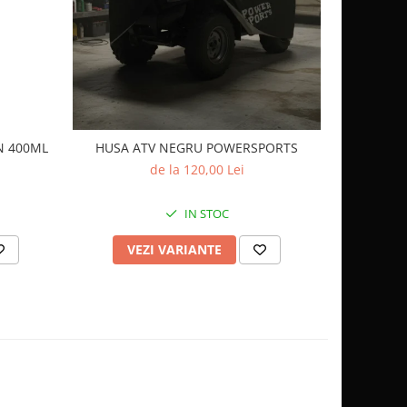
-10%
N 400ML
HUSA ATV NEGRU POWERSPORTS
CUTIE 
de la 120,00 Lei
1.
IN STOC
VEZI VARIANTE
AD