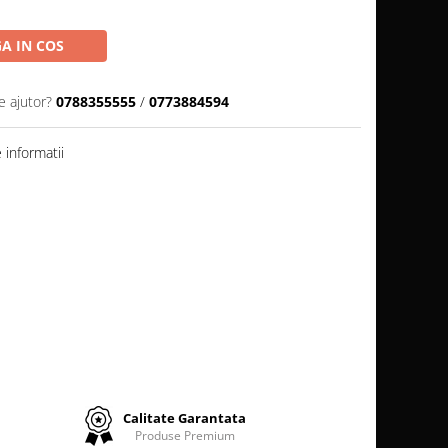
A IN COS
e ajutor?
0788355555
/
0773884594
informatii
Calitate Garantata
Produse Premium