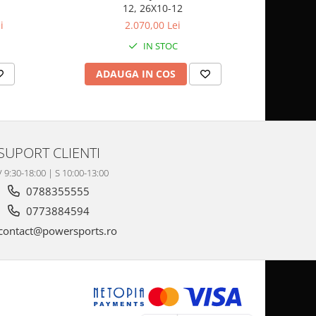
12, 26X10-12
SP
i
2.070,00 Lei
IN STOC
ADAUGA IN COS
AD
SUPORT CLIENTI
V 9:30-18:00 | S 10:00-13:00
0788355555
0773884594
contact@powersports.ro