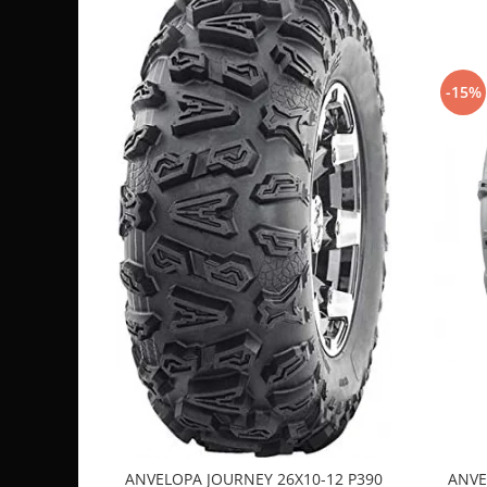
Sistem de Frânare
Discuri
Etriere
-15%
Placute
Pompe
Repartitoare
Suspensie & Direcție
Amortizor
Bieleta
Brate
Bucsi
Burduf
Butuci
Cabluri comenzi
Capete Bara
Caseta acceleratie
ANVELOPA JOURNEY 26X10-12 P390
ANVE