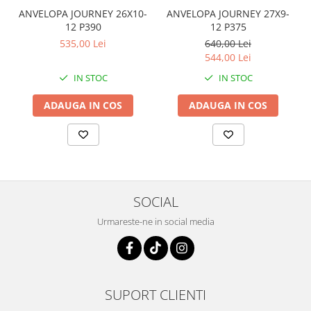
Coloana directie
ANVELOPA JOURNEY 26X10-
ANVELOPA JOURNEY 27X9-
Culbutor admisie
12 P390
12 P375
Fuzete
535,00 Lei
640,00 Lei
Ghidoane
544,00 Lei
Pivoti
IN STOC
IN STOC
Rulmenti
ADAUGA IN COS
ADAUGA IN COS
Simering
Surub Bascula
Telescoape
Alimentare, Admisie & Evacuare
Admisie
SOCIAL
ARC Toba
Urmareste-ne in social media
Carburator
Evacuare
Filtre aer
FILTRU BENZINA
SUPORT CLIENTI
Injectoare