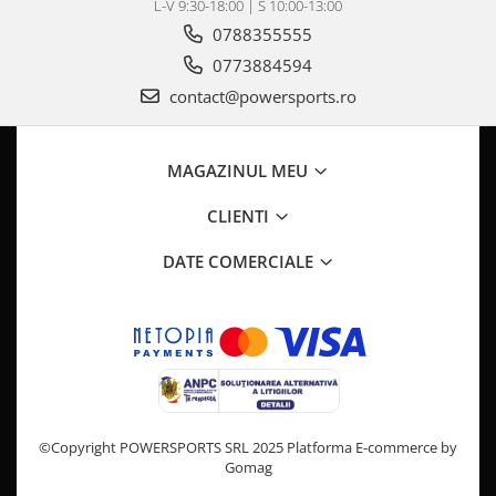
Pompa Benzina
L-V 9:30-18:00 | S 10:00-13:00
Pompa Presiune
0788355555
Robinet benzina
0773884594
Sistem Alimentare
contact@powersports.ro
Sonda Combustibil
CFMOTO
MAGAZINUL MEU
Linhai
Piese Snowmobil
CLIENTI
Plastice
DATE COMERCIALE
Aparatoare
Aripi
Carcase
Carene
Cleme
Masti
©Copyright POWERSPORTS SRL 2025
Platforma E-commerce by
Praguri
Gomag
Sistem de Răcire