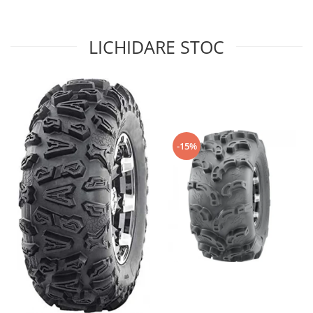
Sistem de Frânare
Discuri
LICHIDARE STOC
Etriere
Placute
Pompe
Repartitoare
Suspensie & Direcție
-15%
Amortizor
Bieleta
Brate
Bucsi
Burduf
Butuci
Cabluri comenzi
Capete Bara
Caseta acceleratie