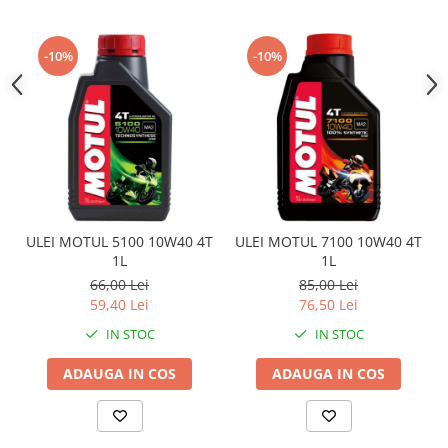
Sistem Electric & Electronică
Protectii
Baterii ATV
Armura Moto
-10%
-10%
Bloc lumini
Centura Spate
Blocuri Comenzi
Coate
Bobina inductie
Gat
Butoane
Genunchiere
CALCULATOR SERVO
Husa
Carcasa bord
Protectii D3O
CDI
Slidere
Contacte
ULEI MOTUL 5100 10W40 4T
ULEI MOTUL 7100 10W40 4T
1L
1L
Strada
ELECTROMOTOR
66,00 Lei
85,00 Lei
Relee
Touring
59,40 Lei
76,50 Lei
Rotor
Vesta
IN STOC
IN STOC
Senzori
Sigurante
ADAUGA IN COS
ADAUGA IN COS
Statoare
Termostate
Tunner