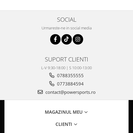
Coloana directie
Culbutor admisie
Fuzete
SOCIAL
Ghidoane
Urmareste-ne in social media
Pivoti
Rulmenti
Simering
Surub Bascula
SUPORT CLIENTI
Telescoape
L-V 9:30-18:00 | S 10:00-13:00
Alimentare, Admisie & Evacuare
0788355555
Admisie
0773884594
ARC Toba
contact@powersports.ro
Carburator
Evacuare
Filtre aer
MAGAZINUL MEU
FILTRU BENZINA
CLIENTI
Injectoare