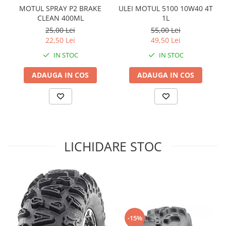
Sistem Electric & Electronică
MOTUL SPRAY P2 BRAKE
ULEI MOTUL 5100 10W40 4T
Protectii
Baterii ATV
CLEAN 400ML
1L
Armura Moto
Bloc lumini
25,00 Lei
55,00 Lei
22,50 Lei
49,50 Lei
Centura Spate
Blocuri Comenzi
Coate
Bobina inductie
IN STOC
IN STOC
Gat
Butoane
ADAUGA IN COS
ADAUGA IN COS
Genunchiere
CALCULATOR SERVO
Husa
Carcasa bord
Protectii D3O
CDI
Slidere
Contacte
Strada
ELECTROMOTOR
LICHIDARE STOC
Relee
Touring
Rotor
Vesta
Senzori
Sigurante
Statoare
Termostate
-15%
Tunner