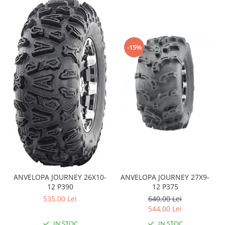
Sistem de Frânare
Discuri
Etriere
-15%
Placute
Pompe
Repartitoare
Suspensie & Direcție
Amortizor
Bieleta
Brate
Bucsi
Burduf
Butuci
ANVELOPA JOURNEY 26X10-
ANVELOPA JOURNEY 27X9-
12 P390
12 P375
Cabluri comenzi
535,00 Lei
640,00 Lei
Capete Bara
544,00 Lei
Caseta acceleratie
IN STOC
IN STOC