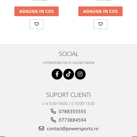
Coloana directie
Culbutor admisie
ADAUGA IN COS
ADAUGA IN COS
Fuzete
Ghidoane
Pivoti
Rulmenti
Simering
SOCIAL
Surub Bascula
Urmareste-ne in social media
Telescoape
Alimentare, Admisie & Evacuare
Admisie
ARC Toba
SUPORT CLIENTI
Carburator
L-V 9:30-18:00 | S 10:00-13:00
Evacuare
0788355555
Filtre aer
0773884594
FILTRU BENZINA
contact@powersports.ro
Injectoare