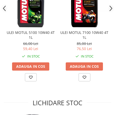
Sistem Electric & Electronică
Protectii
Baterii ATV
Armura Moto
Bloc lumini
Centura Spate
Blocuri Comenzi
Coate
Bobina inductie
ULEI MOTUL 5100 10W40 4T
ULEI MOTUL 7100 10W40 4T
Gat
Butoane
1L
1L
Genunchiere
CALCULATOR SERVO
66,00 Lei
85,00 Lei
Husa
Carcasa bord
59,40 Lei
76,50 Lei
Protectii D3O
CDI
IN STOC
IN STOC
Slidere
Contacte
ADAUGA IN COS
ADAUGA IN COS
Strada
ELECTROMOTOR
Relee
Touring
Rotor
Vesta
Senzori
Sigurante
LICHIDARE STOC
Statoare
Termostate
Tunner