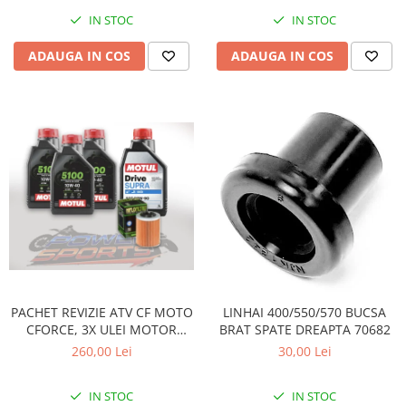
Pompe Apa
IN STOC
IN STOC
Radiatoare
ADAUGA IN COS
ADAUGA IN COS
ventilator
TGB
PACHET REVIZIE ATV CF MOTO
LINHAI 400/550/570 BUCSA
CFORCE, 3X ULEI MOTOR
BRAT SPATE DREAPTA 70682
MOTUL 5100 10W40, ULEI
260,00 Lei
30,00 Lei
CUTIE MOTUL DRIVE SUPRA
80W90 SI HIFLO FILTRU HF152
IN STOC
IN STOC