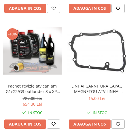
ADAUGA IN COS
ADAUGA IN COS
-10%
Pachet revizie atv can am
LINHAI GARNITURA CAPAC
G1/G2/G3 outlander 3 x XPS
MAGNETOU ATV LINHAI
can am ulei 5w40 BRP, ULEI
260/300/400 - 23617
727,00 Lei
15,00 Lei
GRUP FATA XPS 75W90, ULEI
654,30 Lei
GRUP SPATE SI CUTIE
IN STOC
IN STOC
75W140.FILTRU ULEI ORIGINAL
CAN AM
ADAUGA IN COS
ADAUGA IN COS