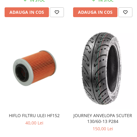
Pompa Benzina
Pompa Presiune
ADAUGA IN COS
ADAUGA IN COS
Robinet benzina
Sistem Alimentare
Sonda Combustibil
CFMOTO
Linhai
Piese Snowmobil
Plastice
Aparatoare
Aripi
Carcase
Carene
Cleme
HIFLO FILTRU ULEI HF152
JOURNEY ANVELOPA SCUTER
Masti
130/60-13 P284
40,00 Lei
Praguri
150,00 Lei
Sistem de Răcire