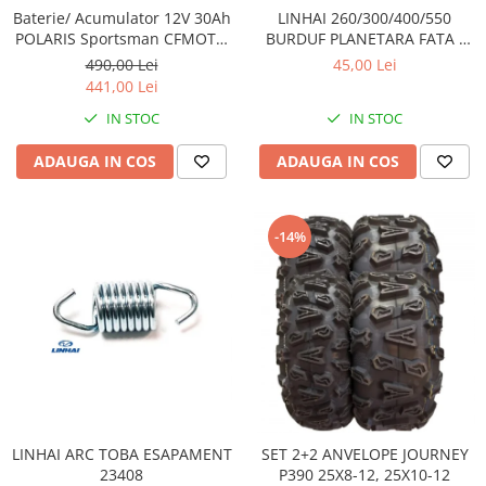
Sistem Electric & Electronică
Baterie/ Acumulator 12V 30Ah
LINHAI 260/300/400/550
Protectii
Baterii ATV
POLARIS Sportsman CFMOTO
BURDUF PLANETARA FATA /
400 / 450 AU / 550 / 625 / 820 /
SPATE 24403
Armura Moto
Bloc lumini
490,00 Lei
45,00 Lei
850 / 1000 fara intretinere
441,00 Lei
Centura Spate
Blocuri Comenzi
Coate
IN STOC
IN STOC
Bobina inductie
Gat
Butoane
ADAUGA IN COS
ADAUGA IN COS
Genunchiere
CALCULATOR SERVO
Husa
Carcasa bord
Protectii D3O
CDI
-14%
Slidere
Contacte
Strada
ELECTROMOTOR
Relee
Touring
Rotor
Vesta
Senzori
Sigurante
Statoare
LINHAI ARC TOBA ESAPAMENT
SET 2+2 ANVELOPE JOURNEY
Termostate
23408
P390 25X8-12, 25X10-12
Tunner