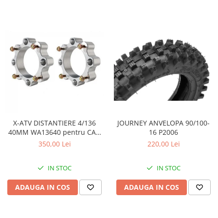
JOURNEY ANVELOPA 90/100-
X-ATV DISTANTIERE 4/136
16 P2006
40MM WA13640 pentru CAN
AM
220,00 Lei
350,00 Lei
IN STOC
IN STOC
ADAUGA IN COS
ADAUGA IN COS