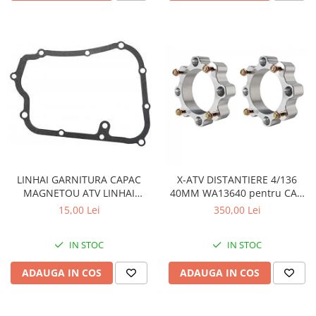
LINHAI GARNITURA CAPAC
X-ATV DISTANTIERE 4/136
MAGNETOU ATV LINHAI
40MM WA13640 pentru CAN
260/300/400 - 23617
AM
15,00 Lei
350,00 Lei
IN STOC
IN STOC
ADAUGA IN COS
ADAUGA IN COS