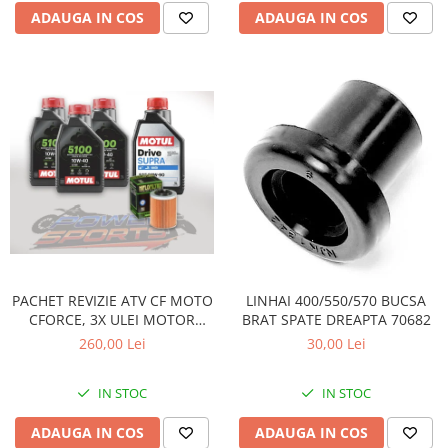
ADAUGA IN COS
ADAUGA IN COS
PACHET REVIZIE ATV CF MOTO
LINHAI 400/550/570 BUCSA
CFORCE, 3X ULEI MOTOR
BRAT SPATE DREAPTA 70682
MOTUL 5100 10W40, ULEI
260,00 Lei
30,00 Lei
CUTIE MOTUL DRIVE SUPRA
80W90 SI HIFLO FILTRU HF152
IN STOC
IN STOC
ADAUGA IN COS
ADAUGA IN COS