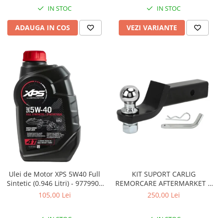
Coloana directie
IN STOC
IN STOC
Culbutor admisie
Fuzete
ADAUGA IN COS
VEZI VARIANTE
Ghidoane
Pivoti
Rulmenti
Simering
Surub Bascula
Telescoape
Alimentare, Admisie & Evacuare
Admisie
ARC Toba
Carburator
Evacuare
Ulei de Motor XPS 5W40 Full
KIT SUPORT CARLIG
Filtre aer
Sintetic (0.946 Litri) - 9779900
REMORCARE AFTERMARKET 2
CAN AM
INCH CU BILA SI STIFT 3.4
FILTRU BENZINA
105,00 Lei
250,00 Lei
TONE pentru CF MOTO si CAN
Injectoare
AM