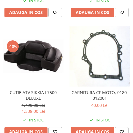
IN STOC
IN STOC
Pompa Benzina
Pompa Presiune
ADAUGA IN COS
ADAUGA IN COS
Robinet benzina
Sistem Alimentare
Sonda Combustibil
CFMOTO
-10%
Linhai
Piese Snowmobil
Plastice
Aparatoare
Aripi
Carcase
CUTIE ATV SIKKIA L7500
GARNITURA CF MOTO, 0180-
DELUXE
012001
Carene
1.490,00 Lei
40,00 Lei
Cleme
1.338,00 Lei
Masti
IN STOC
IN STOC
Praguri
Sistem de Răcire
ADAUGA IN COS
ADAUGA IN COS