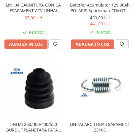
Sistem Electric & Electronică
LINHAI GARNITURA CONICA
Baterie/ Acumulator 12V 30Ah
Protectii
Baterii ATV
ESAPAMENT ATV LINHAI
POLARIS Sportsman CFMOTO
260/300/400 23411 / 25222
400 / 450 AU / 550 / 625 / 820 /
Armura Moto
Bloc lumini
35,00 Lei
490,00 Lei
850 / 1000 fara intretinere
441,00 Lei
Centura Spate
Blocuri Comenzi
Coate
IN STOC
IN STOC
Bobina inductie
Gat
Butoane
ADAUGA IN COS
ADAUGA IN COS
Genunchiere
CALCULATOR SERVO
Husa
Carcasa bord
Protectii D3O
CDI
Slidere
Contacte
Strada
ELECTROMOTOR
Relee
Touring
Rotor
Vesta
Senzori
Sigurante
Statoare
LINHAI ARC TOBA ESAPAMENT
LINHAI 260/300/400/550
Termostate
23408
BURDUF PLANETARA FATA /
Tunner