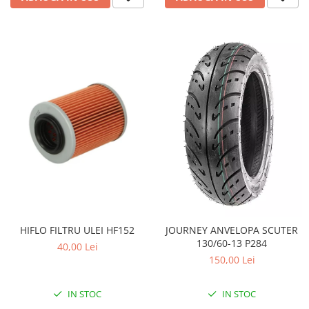
Pompe Apa
Radiatoare
ventilator
TGB
HIFLO FILTRU ULEI HF152
JOURNEY ANVELOPA SCUTER
130/60-13 P284
40,00 Lei
150,00 Lei
IN STOC
IN STOC