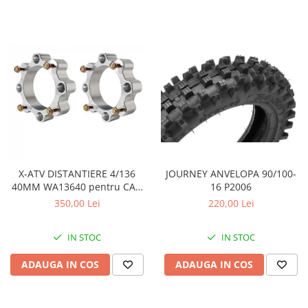
JOURNEY ANVELOPA 90/100-
X-ATV DISTANTIERE 4/136
16 P2006
40MM WA13640 pentru CAN
AM
220,00 Lei
350,00 Lei
IN STOC
IN STOC
ADAUGA IN COS
ADAUGA IN COS