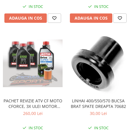
Pompe Apa
IN STOC
IN STOC
Radiatoare
ADAUGA IN COS
ADAUGA IN COS
ventilator
TGB
PACHET REVIZIE ATV CF MOTO
LINHAI 400/550/570 BUCSA
CFORCE, 3X ULEI MOTOR
BRAT SPATE DREAPTA 70682
MOTUL 5100 10W40, ULEI
260,00 Lei
30,00 Lei
CUTIE MOTUL DRIVE SUPRA
80W90 SI HIFLO FILTRU HF152
IN STOC
IN STOC