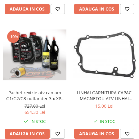
ADAUGA IN COS
ADAUGA IN COS
-10%
Pachet revizie atv can am
LINHAI GARNITURA CAPAC
G1/G2/G3 outlander 3 x XPS
MAGNETOU ATV LINHAI
can am ulei 5w40 BRP, ULEI
260/300/400 - 23617
727,00 Lei
15,00 Lei
GRUP FATA XPS 75W90, ULEI
654,30 Lei
GRUP SPATE SI CUTIE
IN STOC
IN STOC
75W140.FILTRU ULEI ORIGINAL
CAN AM
ADAUGA IN COS
ADAUGA IN COS