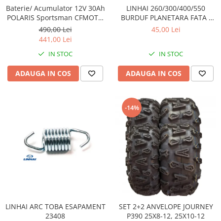
Sistem Electric & Electronică
Baterie/ Acumulator 12V 30Ah
LINHAI 260/300/400/550
Protectii
Baterii ATV
POLARIS Sportsman CFMOTO
BURDUF PLANETARA FATA /
400 / 450 AU / 550 / 625 / 820 /
SPATE 24403
Armura Moto
Bloc lumini
490,00 Lei
45,00 Lei
850 / 1000 fara intretinere
441,00 Lei
Centura Spate
Blocuri Comenzi
Coate
IN STOC
IN STOC
Bobina inductie
Gat
Butoane
ADAUGA IN COS
ADAUGA IN COS
Genunchiere
CALCULATOR SERVO
Husa
Carcasa bord
Protectii D3O
CDI
-14%
Slidere
Contacte
Strada
ELECTROMOTOR
Relee
Touring
Rotor
Vesta
Senzori
Sigurante
Statoare
LINHAI ARC TOBA ESAPAMENT
SET 2+2 ANVELOPE JOURNEY
Termostate
23408
P390 25X8-12, 25X10-12
Tunner