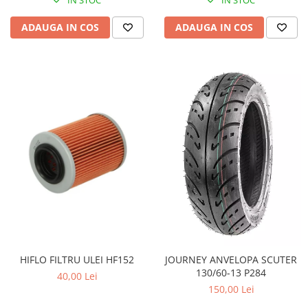
Pompa Benzina
Pompa Presiune
ADAUGA IN COS
ADAUGA IN COS
Robinet benzina
Sistem Alimentare
Sonda Combustibil
CFMOTO
Linhai
Piese Snowmobil
Plastice
Aparatoare
Aripi
Carcase
Carene
Cleme
HIFLO FILTRU ULEI HF152
JOURNEY ANVELOPA SCUTER
Masti
130/60-13 P284
40,00 Lei
Praguri
150,00 Lei
Sistem de Răcire