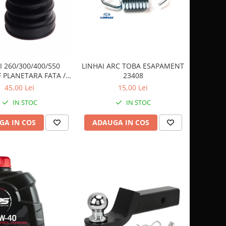
I 260/300/400/550
LINHAI ARC TOBA ESAPAMENT
 PLANETARA FATA /
23408
SPATE 24403
45,00 Lei
15,00 Lei
IN STOC
IN STOC
GA IN COS
ADAUGA IN COS