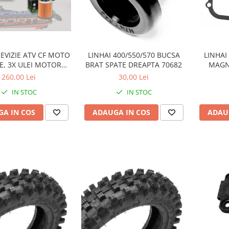
EVIZIE ATV CF MOTO
LINHAI 400/550/570 BUCSA
LINHAI
E, 3X ULEI MOTOR
BRAT SPATE DREAPTA 70682
MAGN
5100 10W40, ULEI
260/
260,00 Lei
30,00 Lei
MOTUL DRIVE SUPRA
IN STOC
IN STOC
 HIFLO FILTRU HF152
A IN COS
ADAUGA IN COS
ADAU