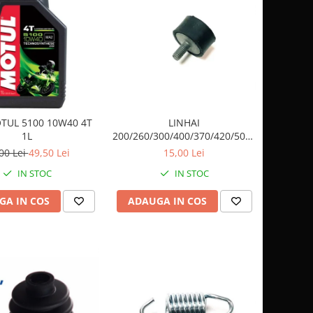
TUL 5100 10W40 4T
LINHAI
1L
200/260/300/400/370/420/500/500/570
TAMPON CAUCIUC ( PRAG) /
00 Lei
49,50 Lei
15,00 Lei
ESAPAMENT 20316
IN STOC
IN STOC
GA IN COS
ADAUGA IN COS