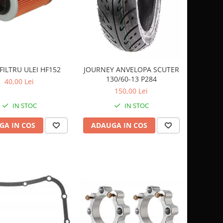
FILTRU ULEI HF152
JOURNEY ANVELOPA SCUTER
130/60-13 P284
40,00 Lei
150,00 Lei
IN STOC
IN STOC
GA IN COS
ADAUGA IN COS