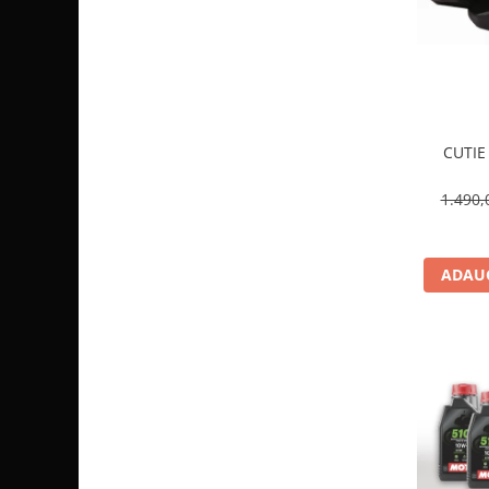
Sistem de Frânare
Discuri
Etriere
Placute
Pompe
CUTIE
Repartitoare
1.490,
Suspensie & Direcție
Amortizor
Bieleta
ADAUG
Brate
Bucsi
Burduf
Butuci
Cabluri comenzi
Capete Bara
Caseta acceleratie