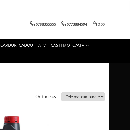
0788355555
0773884594
0,00
CARDURI CADOU
ATV
CASTI MOTO/ATV
Ordoneaza: