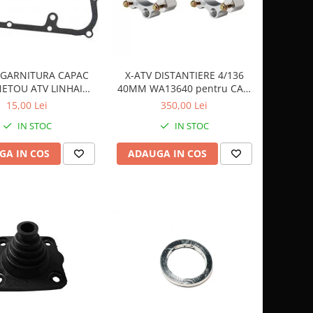
 GARNITURA CAPAC
X-ATV DISTANTIERE 4/136
ETOU ATV LINHAI
40MM WA13640 pentru CAN
300/400 - 23617
AM
15,00 Lei
350,00 Lei
IN STOC
IN STOC
GA IN COS
ADAUGA IN COS