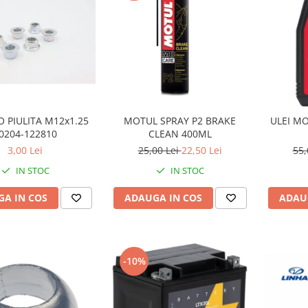
 PIULITA M12x1.25
MOTUL SPRAY P2 BRAKE
ULEI MO
0204-122810
CLEAN 400ML
3,00 Lei
25,00 Lei
22,50 Lei
55,
IN STOC
IN STOC
A IN COS
ADAUGA IN COS
ADAU
-10%