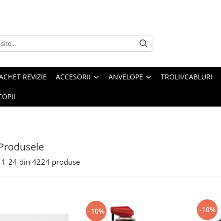
ACHET REVIZIE
ACCESORII
ANVELOPE
TROLII/CABLURI
OPII
Produsele
1-
24
din
4224
produse
-10%
-10%