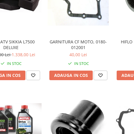
 ATV SIKKIA L7500
GARNITURA CF MOTO, 0180-
HIFLO 
DELUXE
012001
00 Lei
1.338,00 Lei
40,00 Lei
IN STOC
IN STOC
A IN COS
ADAUGA IN COS
ADAU