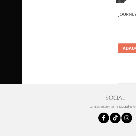
Pompa Benzina
Pompa Presiune
JOURNEY
Robinet benzina
Sistem Alimentare
Sonda Combustibil
CFMOTO
ADAUG
Linhai
Piese Snowmobil
Plastice
Aparatoare
Aripi
Carcase
SOCIAL
Carene
Urmareste-ne in social me
Cleme
Masti
Praguri
Sistem de Răcire