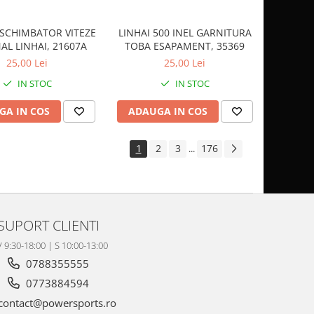
LINHAI 500 INEL GARNITURA
SCHIMBATOR VITEZE
TOBA ESAPAMENT, 35369
AL LINHAI, 21607A
25,00 Lei
25,00 Lei
IN STOC
IN STOC
ADAUGA IN COS
GA IN COS
1
2
3
176
...
SUPORT CLIENTI
V 9:30-18:00 | S 10:00-13:00
0788355555
0773884594
contact@powersports.ro