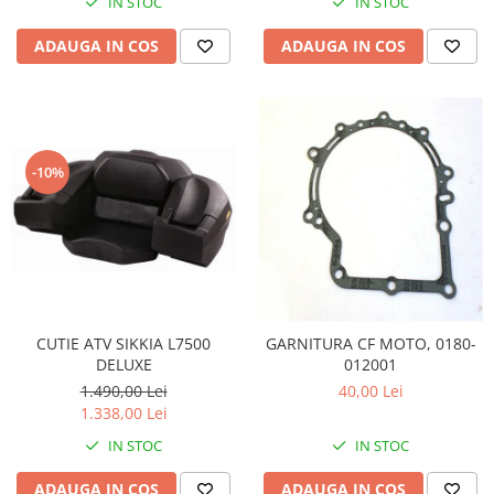
IN STOC
IN STOC
Pompa Benzina
Pompa Presiune
ADAUGA IN COS
ADAUGA IN COS
Robinet benzina
Sistem Alimentare
Sonda Combustibil
CFMOTO
-10%
Linhai
Piese Snowmobil
Plastice
Aparatoare
Aripi
Carcase
CUTIE ATV SIKKIA L7500
GARNITURA CF MOTO, 0180-
DELUXE
012001
Carene
1.490,00 Lei
40,00 Lei
Cleme
1.338,00 Lei
Masti
IN STOC
IN STOC
Praguri
Sistem de Răcire
ADAUGA IN COS
ADAUGA IN COS