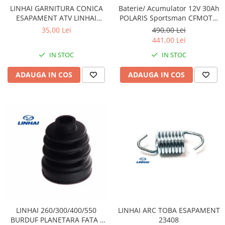
Sistem Electric & Electronică
LINHAI GARNITURA CONICA
Baterie/ Acumulator 12V 30Ah
Protectii
Baterii ATV
ESAPAMENT ATV LINHAI
POLARIS Sportsman CFMOTO
260/300/400 23411 / 25222
400 / 450 AU / 550 / 625 / 820 /
Armura Moto
Bloc lumini
35,00 Lei
490,00 Lei
850 / 1000 fara intretinere
441,00 Lei
Centura Spate
Blocuri Comenzi
Coate
IN STOC
IN STOC
Bobina inductie
Gat
Butoane
ADAUGA IN COS
ADAUGA IN COS
Genunchiere
CALCULATOR SERVO
Husa
Carcasa bord
Protectii D3O
CDI
Slidere
Contacte
Strada
ELECTROMOTOR
Relee
Touring
Rotor
Vesta
Senzori
Sigurante
Statoare
LINHAI ARC TOBA ESAPAMENT
LINHAI 260/300/400/550
Termostate
23408
BURDUF PLANETARA FATA /
Tunner