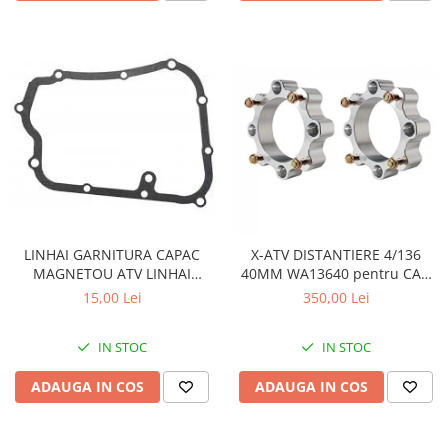
LINHAI GARNITURA CAPAC
X-ATV DISTANTIERE 4/136
MAGNETOU ATV LINHAI
40MM WA13640 pentru CAN
260/300/400 - 23617
AM
15,00 Lei
350,00 Lei
IN STOC
IN STOC
ADAUGA IN COS
ADAUGA IN COS