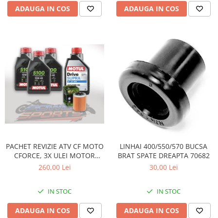
ADAUGA IN COS
ADAUGA IN COS
PACHET REVIZIE ATV CF MOTO
LINHAI 400/550/570 BUCSA
CFORCE, 3X ULEI MOTOR
BRAT SPATE DREAPTA 70682
MOTUL 5100 10W40, ULEI
260,00 Lei
30,00 Lei
CUTIE MOTUL DRIVE SUPRA
80W90 SI HIFLO FILTRU HF152
IN STOC
IN STOC
ADAUGA IN COS
ADAUGA IN COS