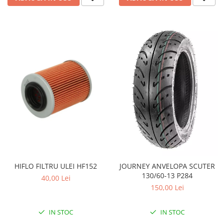
Pompe Apa
Radiatoare
ventilator
TGB
HIFLO FILTRU ULEI HF152
JOURNEY ANVELOPA SCUTER
130/60-13 P284
40,00 Lei
150,00 Lei
IN STOC
IN STOC