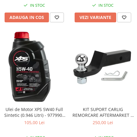
Coloana directie
IN STOC
IN STOC
Culbutor admisie
Fuzete
ADAUGA IN COS
VEZI VARIANTE
Ghidoane
Pivoti
Rulmenti
Simering
Surub Bascula
Telescoape
Alimentare, Admisie & Evacuare
Admisie
ARC Toba
Carburator
Evacuare
Ulei de Motor XPS 5W40 Full
KIT SUPORT CARLIG
Filtre aer
Sintetic (0.946 Litri) - 9779900
REMORCARE AFTERMARKET 2
CAN AM
INCH CU BILA SI STIFT 3.4
FILTRU BENZINA
105,00 Lei
250,00 Lei
TONE pentru CF MOTO si CAN
Injectoare
AM