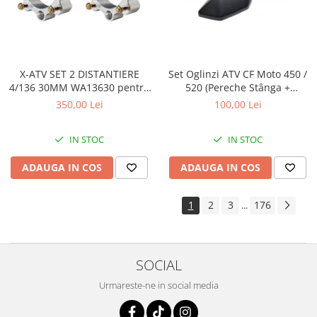
X-ATV SET 2 DISTANTIERE
Set Oglinzi ATV CF Moto 450 /
4/136 30MM WA13630 pentru
520 (Pereche Stânga +
CAN AM
Dreapta) – Model Nou
350,00 Lei
100,00 Lei
IN STOC
IN STOC
ADAUGA IN COS
ADAUGA IN COS
1
2
3
176
...
SOCIAL
Urmareste-ne in social media