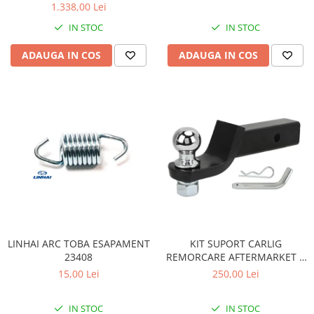
Pompa Benzina
1.338,00 Lei
Pompa Presiune
IN STOC
IN STOC
Robinet benzina
ADAUGA IN COS
ADAUGA IN COS
Sistem Alimentare
Sonda Combustibil
CFMOTO
Linhai
Piese Snowmobil
Plastice
Aparatoare
Aripi
Carcase
Carene
LINHAI ARC TOBA ESAPAMENT
KIT SUPORT CARLIG
Cleme
23408
REMORCARE AFTERMARKET 2
INCH CU BILA SI STIFT 3.4
Masti
15,00 Lei
250,00 Lei
TONE pentru CF MOTO si CAN
Praguri
AM
Sistem de Răcire
IN STOC
IN STOC