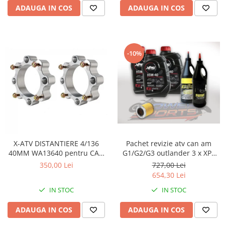
ADAUGA IN COS
ADAUGA IN COS
-10%
X-ATV DISTANTIERE 4/136
Pachet revizie atv can am
40MM WA13640 pentru CAN
G1/G2/G3 outlander 3 x XPS
AM
can am ulei 5w40 BRP, ULEI
350,00 Lei
727,00 Lei
GRUP FATA XPS 75W90, ULEI
654,30 Lei
GRUP SPATE SI CUTIE
IN STOC
IN STOC
75W140.FILTRU ULEI ORIGINAL
CAN AM
ADAUGA IN COS
ADAUGA IN COS