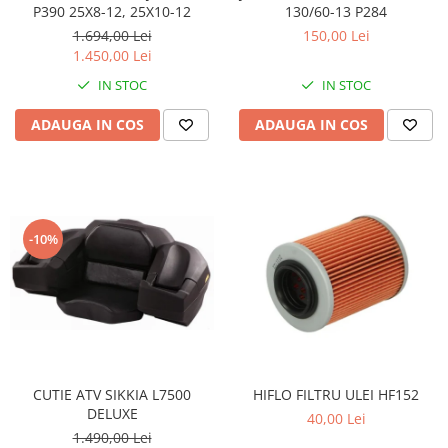
Coloana directie
P390 25X8-12, 25X10-12
130/60-13 P284
Culbutor admisie
1.694,00 Lei
150,00 Lei
Fuzete
1.450,00 Lei
Ghidoane
IN STOC
IN STOC
Pivoti
ADAUGA IN COS
ADAUGA IN COS
Rulmenti
Simering
Surub Bascula
Telescoape
Alimentare, Admisie & Evacuare
-10%
Admisie
ARC Toba
Carburator
Evacuare
Filtre aer
CUTIE ATV SIKKIA L7500
HIFLO FILTRU ULEI HF152
FILTRU BENZINA
DELUXE
40,00 Lei
Injectoare
1.490,00 Lei