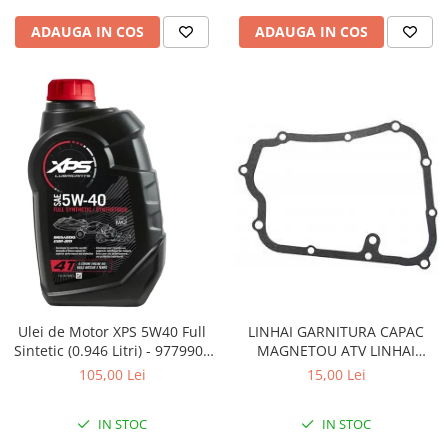
Pompe Apa
ADAUGA IN COS
ADAUGA IN COS
Radiatoare
ventilator
TGB
Ulei de Motor XPS 5W40 Full
LINHAI GARNITURA CAPAC
Sintetic (0.946 Litri) - 9779900
MAGNETOU ATV LINHAI
CAN AM
260/300/400 - 23617
105,00 Lei
15,00 Lei
IN STOC
IN STOC