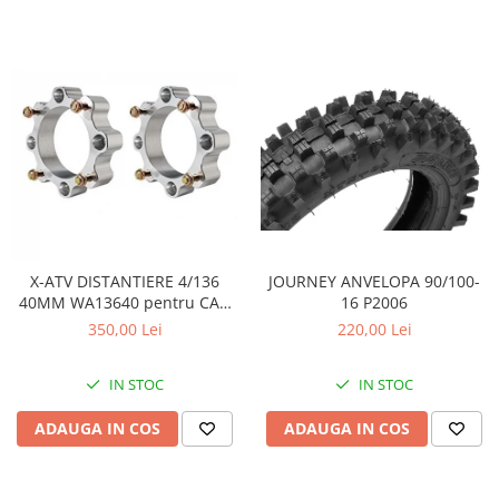
JOURNEY ANVELOPA 90/100-
X-ATV DISTANTIERE 4/136
16 P2006
40MM WA13640 pentru CAN
AM
220,00 Lei
350,00 Lei
IN STOC
IN STOC
ADAUGA IN COS
ADAUGA IN COS