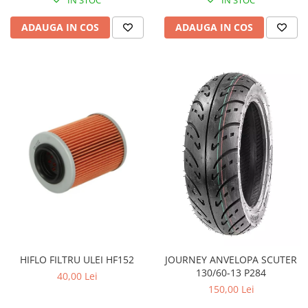
Pompa Benzina
Pompa Presiune
ADAUGA IN COS
ADAUGA IN COS
Robinet benzina
Sistem Alimentare
Sonda Combustibil
CFMOTO
Linhai
Piese Snowmobil
Plastice
Aparatoare
Aripi
Carcase
Carene
Cleme
HIFLO FILTRU ULEI HF152
JOURNEY ANVELOPA SCUTER
Masti
130/60-13 P284
40,00 Lei
Praguri
150,00 Lei
Sistem de Răcire