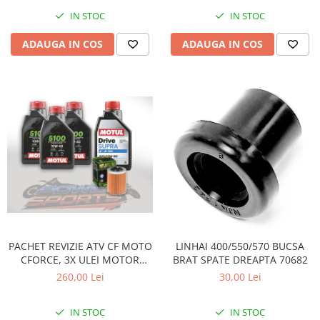
Pompe Apa
IN STOC
IN STOC
Radiatoare
ADAUGA IN COS
ADAUGA IN COS
ventilator
TGB
PACHET REVIZIE ATV CF MOTO
LINHAI 400/550/570 BUCSA
CFORCE, 3X ULEI MOTOR
BRAT SPATE DREAPTA 70682
MOTUL 5100 10W40, ULEI
260,00 Lei
30,00 Lei
CUTIE MOTUL DRIVE SUPRA
80W90 SI HIFLO FILTRU HF152
IN STOC
IN STOC