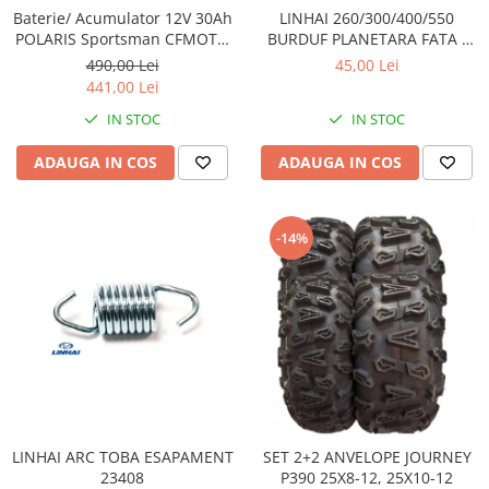
Sistem Electric & Electronică
Baterie/ Acumulator 12V 30Ah
LINHAI 260/300/400/550
Protectii
Baterii ATV
POLARIS Sportsman CFMOTO
BURDUF PLANETARA FATA /
400 / 450 AU / 550 / 625 / 820 /
SPATE 24403
Armura Moto
Bloc lumini
490,00 Lei
45,00 Lei
850 / 1000 fara intretinere
441,00 Lei
Centura Spate
Blocuri Comenzi
Coate
IN STOC
IN STOC
Bobina inductie
Gat
Butoane
ADAUGA IN COS
ADAUGA IN COS
Genunchiere
CALCULATOR SERVO
Husa
Carcasa bord
Protectii D3O
CDI
-14%
Slidere
Contacte
Strada
ELECTROMOTOR
Relee
Touring
Rotor
Vesta
Senzori
Sigurante
Statoare
LINHAI ARC TOBA ESAPAMENT
SET 2+2 ANVELOPE JOURNEY
Termostate
23408
P390 25X8-12, 25X10-12
Tunner