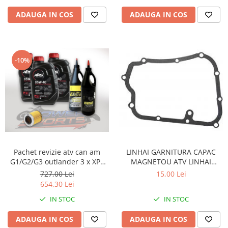
ADAUGA IN COS
ADAUGA IN COS
-10%
Pachet revizie atv can am
LINHAI GARNITURA CAPAC
G1/G2/G3 outlander 3 x XPS
MAGNETOU ATV LINHAI
can am ulei 5w40 BRP, ULEI
260/300/400 - 23617
727,00 Lei
15,00 Lei
GRUP FATA XPS 75W90, ULEI
654,30 Lei
GRUP SPATE SI CUTIE
IN STOC
IN STOC
75W140.FILTRU ULEI ORIGINAL
CAN AM
ADAUGA IN COS
ADAUGA IN COS