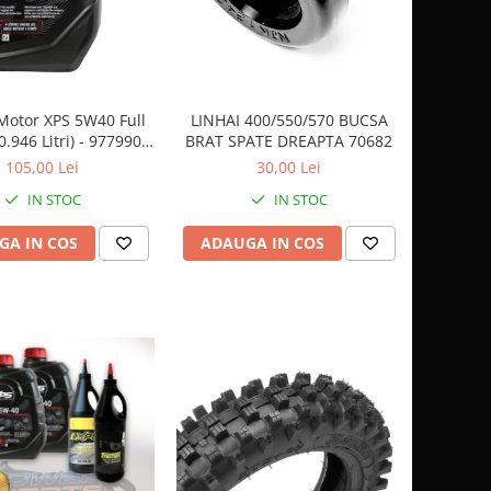
LINHAI 400/550/570 BUCSA
 Motor XPS 5W40 Full
BRAT SPATE DREAPTA 70682
(0.946 Litri) - 9779900
CAN AM
30,00 Lei
105,00 Lei
IN STOC
IN STOC
ADAUGA IN COS
GA IN COS