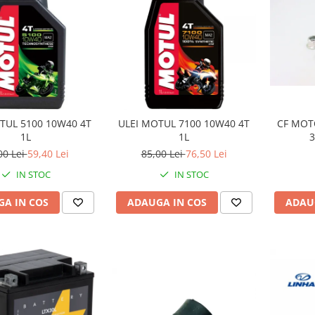
TUL 5100 10W40 4T
ULEI MOTUL 7100 10W40 4T
CF MOTO
1L
1L
3
00 Lei
59,40 Lei
85,00 Lei
76,50 Lei
IN STOC
IN STOC
A IN COS
ADAUGA IN COS
ADAU