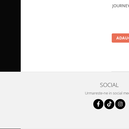
Pompa Benzina
JOURNEY
Pompa Presiune
Robinet benzina
Sistem Alimentare
Sonda Combustibil
ADAUG
CFMOTO
Linhai
Piese Snowmobil
Plastice
Aparatoare
Aripi
SOCIAL
Carcase
Urmareste-ne in social me
Carene
Cleme
Masti
Praguri
Sistem de Răcire