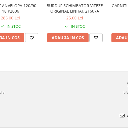
 ANVELOPA 120/90-
BURDUF SCHIMBATOR VITEZE
GARNITU
18 P2006
ORIGINAL LINHAI, 21607A
285,00 Lei
25,00 Lei
IN STOC
IN STOC
A IN COS
ADAUGA IN COS
ADAU
dia
L-