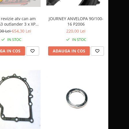
JOURNEY ANVELOPA 90/100-
 revizie atv can am
16 P2006
3 outlander 3 x XPS
ulei 5w40 BRP, ULEI
220,00 Lei
00 Lei
654,30 Lei
TA XPS 75W90, ULEI
IN STOC
IN STOC
 SPATE SI CUTIE
ILTRU ULEI ORIGINAL
ADAUGA IN COS
GA IN COS
CAN AM