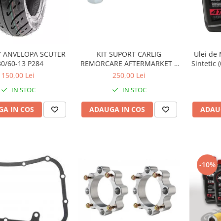
KIT SUPORT CARLIG
 ANVELOPA SCUTER
Ulei de
REMORCARE AFTERMARKET 2
30/60-13 P284
Sintetic 
INCH CU BILA SI STIFT 3.4
250,00 Lei
150,00 Lei
TONE pentru CF MOTO si CAN
IN STOC
IN STOC
AM
ADAUGA IN COS
A IN COS
ADAU
-10%