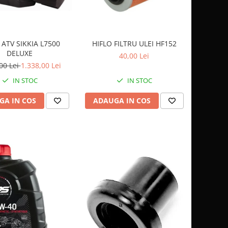
 ATV SIKKIA L7500
HIFLO FILTRU ULEI HF152
DELUXE
40,00 Lei
00 Lei
1.338,00 Lei
IN STOC
IN STOC
GA IN COS
ADAUGA IN COS