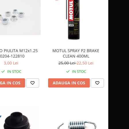
 PIULITA M12x1.25
MOTUL SPRAY P2 BRAKE
0204-122810
CLEAN 400ML
3,00 Lei
25,00 Lei
22,50 Lei
IN STOC
IN STOC
GA IN COS
ADAUGA IN COS