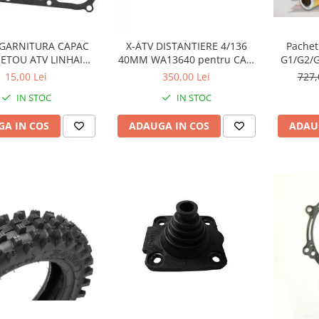
 GARNITURA CAPAC
X-ATV DISTANTIERE 4/136
Pachet
TOU ATV LINHAI
40MM WA13640 pentru CAN
G1/G2/G
300/400 - 23617
AM
can am 
15,00 Lei
350,00 Lei
727,
GRUP FA
IN STOC
IN STOC
GRUP
75W140.F
A IN COS
ADAUGA IN COS
ADAU