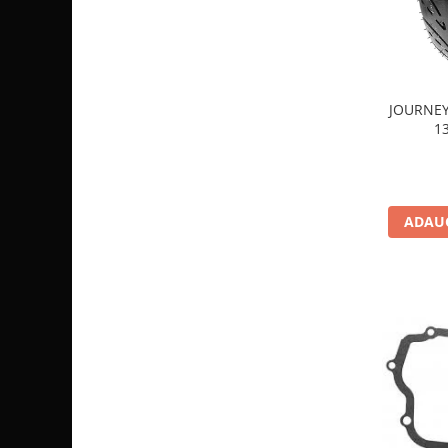
Sistem de Frânare
Discuri
Etriere
Placute
JOURNEY
1
Pompe
Repartitoare
Suspensie & Direcție
Amortizor
ADAUG
Bieleta
Brate
Bucsi
Burduf
Butuci
Cabluri comenzi
Capete Bara
Caseta acceleratie