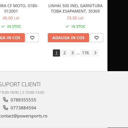
RA CF MOTO, 0180-
LINHAI 500 INEL GARNITURA
012001
TOBA ESAPAMENT, 35369
40,00 Lei
25,00 Lei
IN STOC
IN STOC
GA IN COS
ADAUGA IN COS
1
2
3
176
...
SUPORT CLIENTI
V 9:30-18:00 | S 10:00-13:00
0788355555
0773884594
contact@powersports.ro