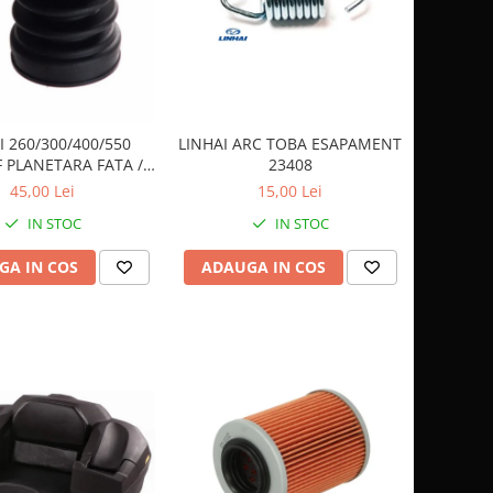
I 260/300/400/550
LINHAI ARC TOBA ESAPAMENT
 PLANETARA FATA /
23408
SPATE 24403
45,00 Lei
15,00 Lei
IN STOC
IN STOC
GA IN COS
ADAUGA IN COS