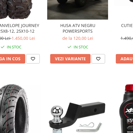
 ANVELOPE JOURNEY
CUTIE
HUSA ATV NEGRU
25X8-12, 25X10-12
POWERSPORTS
00 Lei
1.450,00 Lei
1.490,
de la 120,00 Lei
IN STOC
IN STOC
A IN COS
ADAU
VEZI VARIANTE