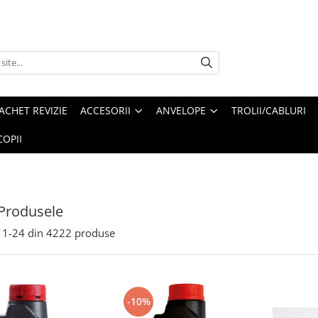
ACHET REVIZIE
ACCESORII
ANVELOPE
TROLII/CABLURI
OPII
Produsele
1-
24
din
4222
produse
-10%