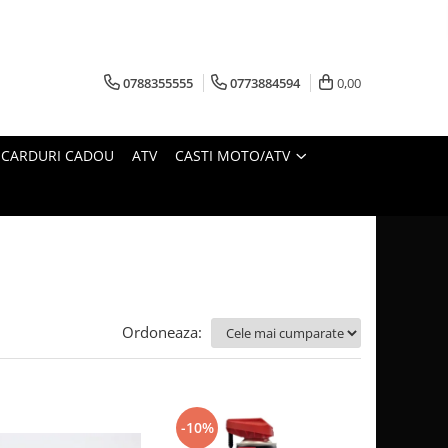
0788355555
0773884594
0,00
CARDURI CADOU
ATV
CASTI MOTO/ATV
Ordoneaza:
-10%