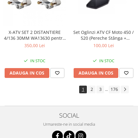
X-ATV SET 2 DISTANTIERE
Set Oglinzi ATV CF Moto 450 /
4/136 30MM WA13630 pentru
520 (Pereche Stânga +
CAN AM
Dreapta) – Model Nou
350,00 Lei
100,00 Lei
IN STOC
IN STOC
ADAUGA IN COS
ADAUGA IN COS
1
2
3
176
...
SOCIAL
Urmareste-ne in social media