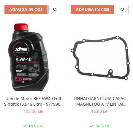
Pompe Apa
ADAUGA IN COS
ADAUGA IN COS
Radiatoare
ventilator
TGB
Ulei de Motor XPS 5W40 Full
LINHAI GARNITURA CAPAC
Sintetic (0.946 Litri) - 9779900
MAGNETOU ATV LINHAI
CAN AM
260/300/400 - 23617
105,00 Lei
15,00 Lei
IN STOC
IN STOC