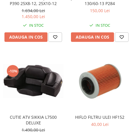
Coloana directie
P390 25X8-12, 25X10-12
130/60-13 P284
Culbutor admisie
1.694,00 Lei
150,00 Lei
Fuzete
1.450,00 Lei
Ghidoane
IN STOC
IN STOC
Pivoti
ADAUGA IN COS
ADAUGA IN COS
Rulmenti
Simering
Surub Bascula
Telescoape
Alimentare, Admisie & Evacuare
-10%
Admisie
ARC Toba
Carburator
Evacuare
Filtre aer
CUTIE ATV SIKKIA L7500
HIFLO FILTRU ULEI HF152
FILTRU BENZINA
DELUXE
40,00 Lei
Injectoare
1.490,00 Lei