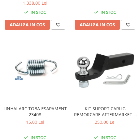
Pompa Benzina
1.338,00 Lei
Pompa Presiune
IN STOC
IN STOC
Robinet benzina
ADAUGA IN COS
ADAUGA IN COS
Sistem Alimentare
Sonda Combustibil
CFMOTO
Linhai
Piese Snowmobil
Plastice
Aparatoare
Aripi
Carcase
Carene
LINHAI ARC TOBA ESAPAMENT
KIT SUPORT CARLIG
Cleme
23408
REMORCARE AFTERMARKET 2
INCH CU BILA SI STIFT 3.4
Masti
15,00 Lei
250,00 Lei
TONE pentru CF MOTO si CAN
Praguri
AM
Sistem de Răcire
IN STOC
IN STOC