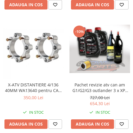
ADAUGA IN COS
ADAUGA IN COS
-10%
X-ATV DISTANTIERE 4/136
Pachet revizie atv can am
40MM WA13640 pentru CAN
G1/G2/G3 outlander 3 x XPS
AM
can am ulei 5w40 BRP, ULEI
350,00 Lei
727,00 Lei
GRUP FATA XPS 75W90, ULEI
654,30 Lei
GRUP SPATE SI CUTIE
IN STOC
IN STOC
75W140.FILTRU ULEI ORIGINAL
CAN AM
ADAUGA IN COS
ADAUGA IN COS