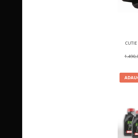
Sistem de Frânare
Discuri
Etriere
Placute
Pompe
CUTIE
Repartitoare
1.490,
Suspensie & Direcție
Amortizor
Bieleta
ADAUG
Brate
Bucsi
Burduf
Butuci
Cabluri comenzi
Capete Bara
Caseta acceleratie