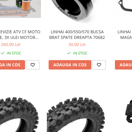
EVIZIE ATV CF MOTO
LINHAI 400/550/570 BUCSA
LINHAI
E, 3X ULEI MOTOR
BRAT SPATE DREAPTA 70682
MAGN
5100 10W40, ULEI
260/
260,00 Lei
30,00 Lei
MOTUL DRIVE SUPRA
IN STOC
IN STOC
 HIFLO FILTRU HF152
A IN COS
ADAUGA IN COS
ADAU