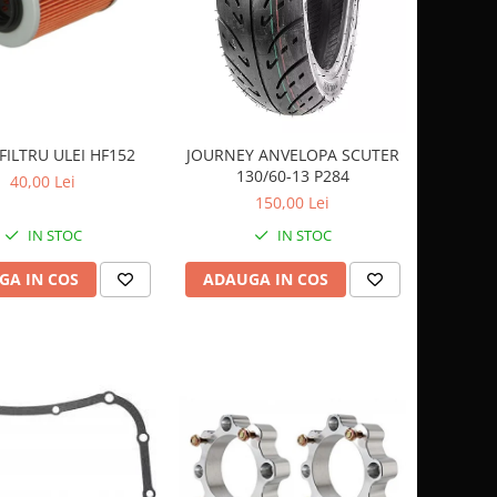
FILTRU ULEI HF152
JOURNEY ANVELOPA SCUTER
130/60-13 P284
40,00 Lei
150,00 Lei
IN STOC
IN STOC
GA IN COS
ADAUGA IN COS