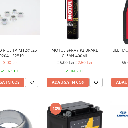
 PIULITA M12x1.25
MOTUL SPRAY P2 BRAKE
ULEI MO
0204-122810
CLEAN 400ML
3,00 Lei
25,00 Lei
22,50 Lei
55,
IN STOC
IN STOC
A IN COS
ADAUGA IN COS
ADAU
-10%