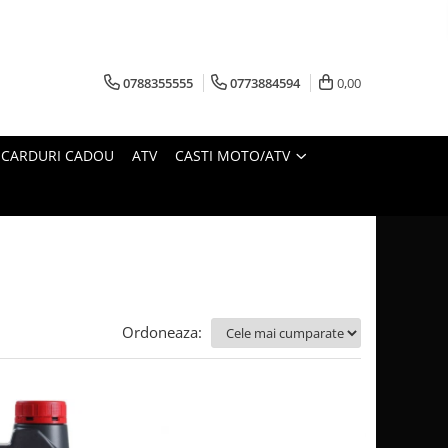
0788355555
0773884594
0,00
CARDURI CADOU
ATV
CASTI MOTO/ATV
Ordoneaza: