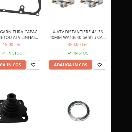
 GARNITURA CAPAC
X-ATV DISTANTIERE 4/136
ETOU ATV LINHAI
40MM WA13640 pentru CAN
300/400 - 23617
AM
15,00 Lei
350,00 Lei
IN STOC
IN STOC
GA IN COS
ADAUGA IN COS