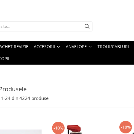
ACHET REVIZIE
ACCESORII
ANVELOPE
TROLII/CABLURI
OPII
Produsele
1-
24
din
4224
produse
-10%
-10%