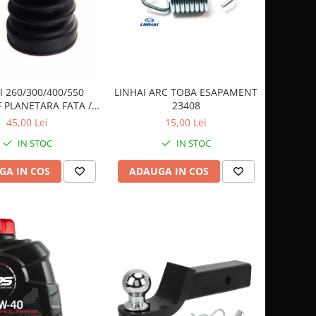
I 260/300/400/550
LINHAI ARC TOBA ESAPAMENT
 PLANETARA FATA /
23408
SPATE 24403
45,00 Lei
15,00 Lei
IN STOC
IN STOC
GA IN COS
ADAUGA IN COS