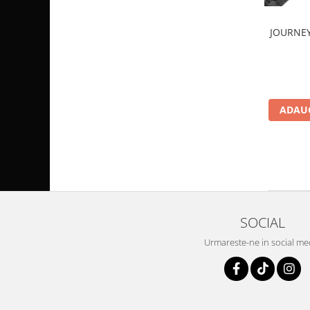
Pompa Benzina
Pompa Presiune
JOURNEY
Robinet benzina
Sistem Alimentare
Sonda Combustibil
CFMOTO
ADAUG
Linhai
Piese Snowmobil
Plastice
Aparatoare
Aripi
Carcase
SOCIAL
Carene
Urmareste-ne in social me
Cleme
Masti
Praguri
Sistem de Răcire