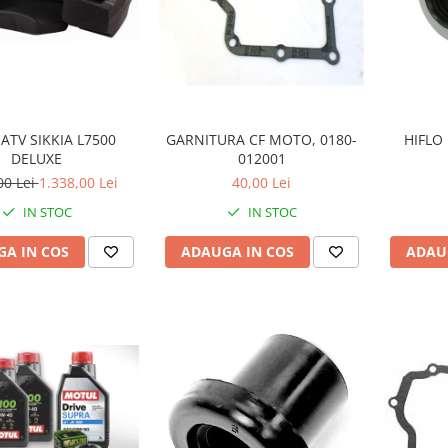
 ATV SIKKIA L7500
GARNITURA CF MOTO, 0180-
HIFLO 
DELUXE
012001
00 Lei
1.338,00 Lei
40,00 Lei
IN STOC
IN STOC
A IN COS
ADAUGA IN COS
ADAU