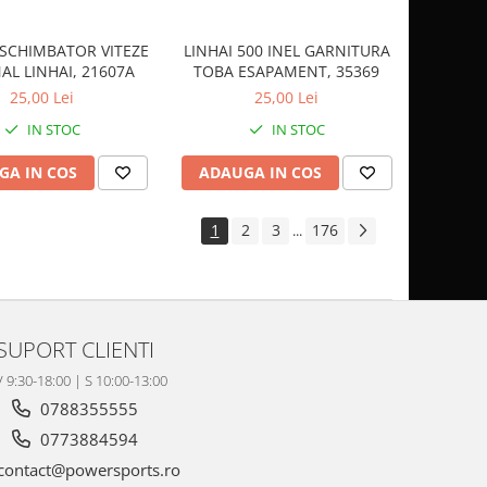
LINHAI 500 INEL GARNITURA
SCHIMBATOR VITEZE
TOBA ESAPAMENT, 35369
AL LINHAI, 21607A
25,00 Lei
25,00 Lei
IN STOC
IN STOC
ADAUGA IN COS
GA IN COS
1
2
3
176
...
SUPORT CLIENTI
V 9:30-18:00 | S 10:00-13:00
0788355555
0773884594
contact@powersports.ro