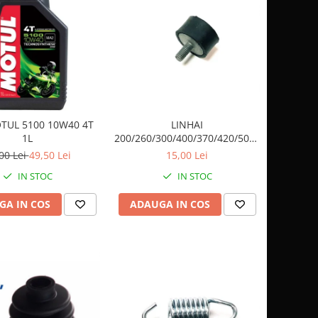
TUL 5100 10W40 4T
LINHAI
1L
200/260/300/400/370/420/500/500/570
TAMPON CAUCIUC ( PRAG) /
00 Lei
49,50 Lei
15,00 Lei
ESAPAMENT 20316
IN STOC
IN STOC
GA IN COS
ADAUGA IN COS