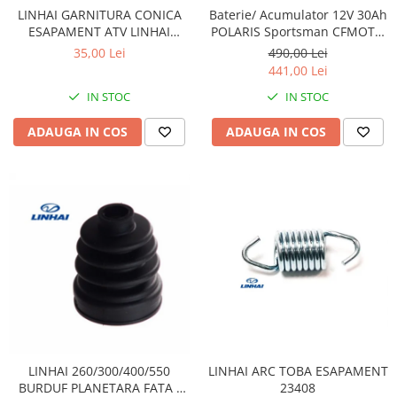
Sistem Electric & Electronică
LINHAI GARNITURA CONICA
Baterie/ Acumulator 12V 30Ah
Protectii
Baterii ATV
ESAPAMENT ATV LINHAI
POLARIS Sportsman CFMOTO
260/300/400 23411 / 25222
400 / 450 AU / 550 / 625 / 820 /
Armura Moto
Bloc lumini
35,00 Lei
490,00 Lei
850 / 1000 fara intretinere
441,00 Lei
Centura Spate
Blocuri Comenzi
Coate
IN STOC
IN STOC
Bobina inductie
Gat
Butoane
ADAUGA IN COS
ADAUGA IN COS
Genunchiere
CALCULATOR SERVO
Husa
Carcasa bord
Protectii D3O
CDI
Slidere
Contacte
Strada
ELECTROMOTOR
Relee
Touring
Rotor
Vesta
Senzori
Sigurante
Statoare
LINHAI ARC TOBA ESAPAMENT
LINHAI 260/300/400/550
Termostate
23408
BURDUF PLANETARA FATA /
Tunner