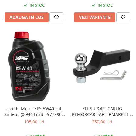
Coloana directie
IN STOC
IN STOC
Culbutor admisie
Fuzete
ADAUGA IN COS
VEZI VARIANTE
Ghidoane
Pivoti
Rulmenti
Simering
Surub Bascula
Telescoape
Alimentare, Admisie & Evacuare
Admisie
ARC Toba
Carburator
Evacuare
Ulei de Motor XPS 5W40 Full
KIT SUPORT CARLIG
Filtre aer
Sintetic (0.946 Litri) - 9779900
REMORCARE AFTERMARKET 2
CAN AM
INCH CU BILA SI STIFT 3.4
FILTRU BENZINA
105,00 Lei
250,00 Lei
TONE pentru CF MOTO si CAN
Injectoare
AM