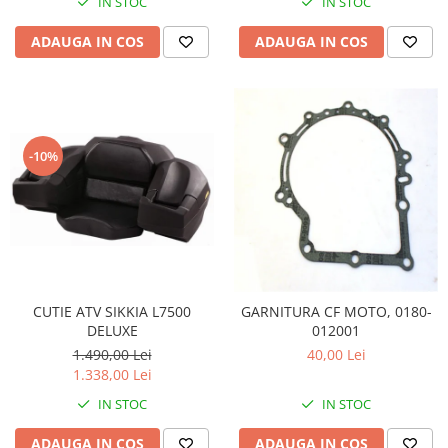
IN STOC
IN STOC
Pompa Benzina
Pompa Presiune
ADAUGA IN COS
ADAUGA IN COS
Robinet benzina
Sistem Alimentare
Sonda Combustibil
CFMOTO
-10%
Linhai
Piese Snowmobil
Plastice
Aparatoare
Aripi
Carcase
CUTIE ATV SIKKIA L7500
GARNITURA CF MOTO, 0180-
DELUXE
012001
Carene
1.490,00 Lei
40,00 Lei
Cleme
1.338,00 Lei
Masti
IN STOC
IN STOC
Praguri
Sistem de Răcire
ADAUGA IN COS
ADAUGA IN COS