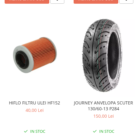
Pompe Apa
Radiatoare
ventilator
TGB
HIFLO FILTRU ULEI HF152
JOURNEY ANVELOPA SCUTER
130/60-13 P284
40,00 Lei
150,00 Lei
IN STOC
IN STOC