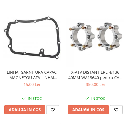
LINHAI GARNITURA CAPAC
X-ATV DISTANTIERE 4/136
MAGNETOU ATV LINHAI
40MM WA13640 pentru CAN
260/300/400 - 23617
AM
15,00 Lei
350,00 Lei
IN STOC
IN STOC
ADAUGA IN COS
ADAUGA IN COS