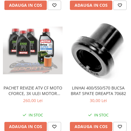
ADAUGA IN COS
ADAUGA IN COS
PACHET REVIZIE ATV CF MOTO
LINHAI 400/550/570 BUCSA
CFORCE, 3X ULEI MOTOR
BRAT SPATE DREAPTA 70682
MOTUL 5100 10W40, ULEI
260,00 Lei
30,00 Lei
CUTIE MOTUL DRIVE SUPRA
80W90 SI HIFLO FILTRU HF152
IN STOC
IN STOC
ADAUGA IN COS
ADAUGA IN COS