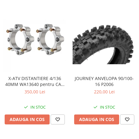
JOURNEY ANVELOPA 90/100-
X-ATV DISTANTIERE 4/136
16 P2006
40MM WA13640 pentru CAN
AM
220,00 Lei
350,00 Lei
IN STOC
IN STOC
ADAUGA IN COS
ADAUGA IN COS