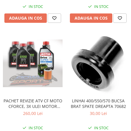
Pompe Apa
IN STOC
IN STOC
Radiatoare
ADAUGA IN COS
ADAUGA IN COS
ventilator
TGB
PACHET REVIZIE ATV CF MOTO
LINHAI 400/550/570 BUCSA
CFORCE, 3X ULEI MOTOR
BRAT SPATE DREAPTA 70682
MOTUL 5100 10W40, ULEI
260,00 Lei
30,00 Lei
CUTIE MOTUL DRIVE SUPRA
80W90 SI HIFLO FILTRU HF152
IN STOC
IN STOC