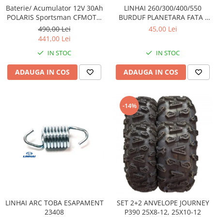
Sistem Electric & Electronică
Baterie/ Acumulator 12V 30Ah
LINHAI 260/300/400/550
Protectii
Baterii ATV
POLARIS Sportsman CFMOTO
BURDUF PLANETARA FATA /
400 / 450 AU / 550 / 625 / 820 /
SPATE 24403
Armura Moto
Bloc lumini
490,00 Lei
45,00 Lei
850 / 1000 fara intretinere
441,00 Lei
Centura Spate
Blocuri Comenzi
Coate
IN STOC
IN STOC
Bobina inductie
Gat
Butoane
ADAUGA IN COS
ADAUGA IN COS
Genunchiere
CALCULATOR SERVO
Husa
Carcasa bord
Protectii D3O
CDI
-14%
Slidere
Contacte
Strada
ELECTROMOTOR
Relee
Touring
Rotor
Vesta
Senzori
Sigurante
Statoare
LINHAI ARC TOBA ESAPAMENT
SET 2+2 ANVELOPE JOURNEY
Termostate
23408
P390 25X8-12, 25X10-12
Tunner