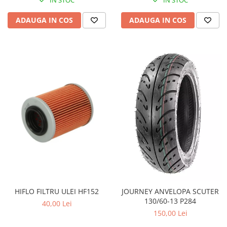
Pompa Benzina
Pompa Presiune
ADAUGA IN COS
ADAUGA IN COS
Robinet benzina
Sistem Alimentare
Sonda Combustibil
CFMOTO
Linhai
Piese Snowmobil
Plastice
Aparatoare
Aripi
Carcase
Carene
Cleme
HIFLO FILTRU ULEI HF152
JOURNEY ANVELOPA SCUTER
Masti
130/60-13 P284
40,00 Lei
Praguri
150,00 Lei
Sistem de Răcire