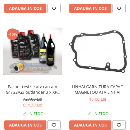
ADAUGA IN COS
ADAUGA IN COS
-10%
Pachet revizie atv can am
LINHAI GARNITURA CAPAC
G1/G2/G3 outlander 3 x XPS
MAGNETOU ATV LINHAI
can am ulei 5w40 BRP, ULEI
260/300/400 - 23617
727,00 Lei
15,00 Lei
GRUP FATA XPS 75W90, ULEI
654,30 Lei
GRUP SPATE SI CUTIE
IN STOC
IN STOC
75W140.FILTRU ULEI ORIGINAL
CAN AM
ADAUGA IN COS
ADAUGA IN COS