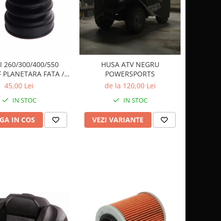
I 260/300/400/550
HUSA ATV NEGRU
 PLANETARA FATA /
POWERSPORTS
SPATE 24403
45,00 Lei
de la 120,00 Lei
IN STOC
IN STOC
GA IN COS
VEZI VARIANTE