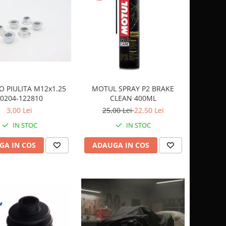
 PIULITA M12x1.25
MOTUL SPRAY P2 BRAKE
0204-122810
CLEAN 400ML
3,00 Lei
25,00 Lei
22,50 Lei
IN STOC
IN STOC
GA IN COS
ADAUGA IN COS