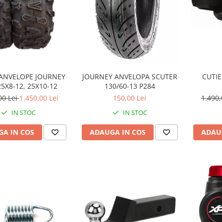
 ANVELOPE JOURNEY
CUTIE
JOURNEY ANVELOPA SCUTER
25X8-12, 25X10-12
130/60-13 P284
00 Lei
1.450,00 Lei
1.490,
150,00 Lei
IN STOC
IN STOC
A IN COS
ADAU
ADAUGA IN COS