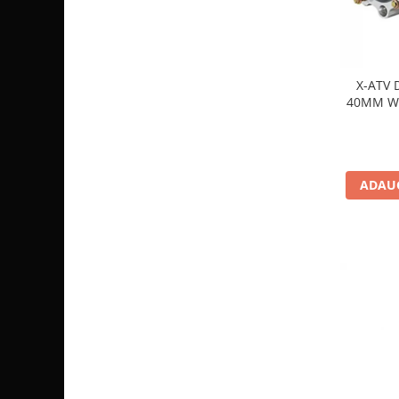
Coloana directie
Culbutor admisie
Fuzete
Ghidoane
X-ATV 
Pivoti
40MM WA
Rulmenti
Simering
Surub Bascula
ADAUG
Telescoape
Alimentare, Admisie & Evacuare
Admisie
ARC Toba
Carburator
Evacuare
Filtre aer
FILTRU BENZINA
Injectoare