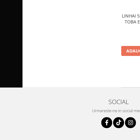
Pompa Benzina
Pompa Presiune
LINHAI 
Robinet benzina
TOBA E
Sistem Alimentare
Sonda Combustibil
CFMOTO
ADAUG
Linhai
Piese Snowmobil
Plastice
Aparatoare
Aripi
Carcase
SOCIAL
Carene
Urmareste-ne in social me
Cleme
Masti
Praguri
Sistem de Răcire