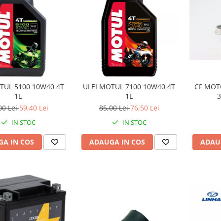
TUL 5100 10W40 4T
ULEI MOTUL 7100 10W40 4T
CF MOTO
1L
1L
3
00 Lei
59,40 Lei
85,00 Lei
76,50 Lei
IN STOC
IN STOC
A IN COS
ADAUGA IN COS
ADAU