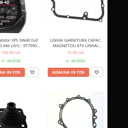
LINHAI GARNITURA CAPAC
 Motor XPS 5W40 Full
MAGNETOU ATV LINHAI
(0.946 Litri) - 9779900
260/300/400 - 23617
CAN AM
15,00 Lei
105,00 Lei
IN STOC
IN STOC
ADAUGA IN COS
GA IN COS