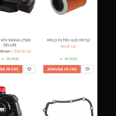
 ATV SIKKIA L7500
HIFLO FILTRU ULEI HF152
DELUXE
40,00 Lei
00 Lei
1.338,00 Lei
IN STOC
IN STOC
GA IN COS
ADAUGA IN COS