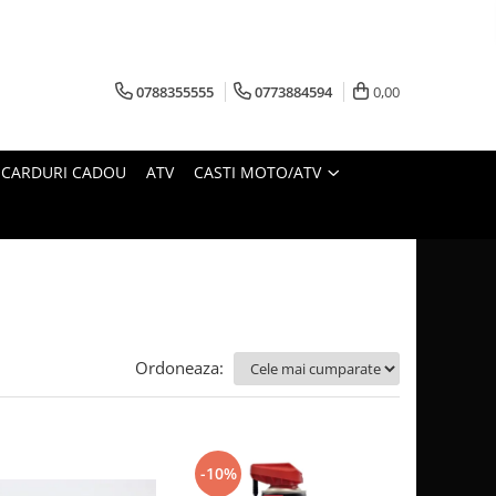
0788355555
0773884594
0,00
CARDURI CADOU
ATV
CASTI MOTO/ATV
Ordoneaza:
-10%