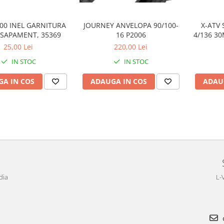
JOURNEY ANVELOPA 90/100-
500 INEL GARNITURA
X-ATV 
16 P2006
SAPAMENT, 35369
4/136 3
220,00 Lei
25,00 Lei
IN STOC
IN STOC
ADAUGA IN COS
A IN COS
ADAU
dia
L-