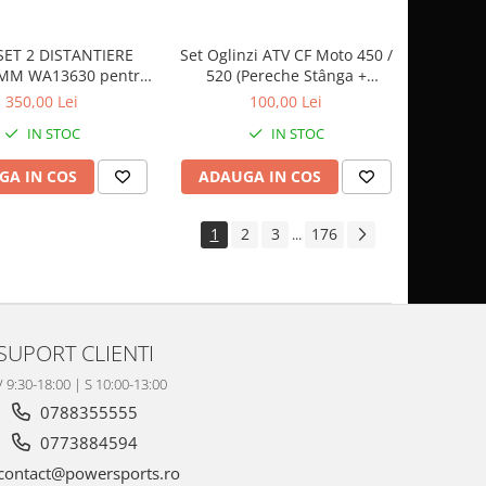
SET 2 DISTANTIERE
Set Oglinzi ATV CF Moto 450 /
0MM WA13630 pentru
520 (Pereche Stânga +
CAN AM
Dreapta) – Model Nou
350,00 Lei
100,00 Lei
IN STOC
IN STOC
GA IN COS
ADAUGA IN COS
1
2
3
176
...
SUPORT CLIENTI
V 9:30-18:00 | S 10:00-13:00
0788355555
0773884594
contact@powersports.ro