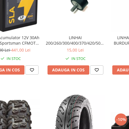
 Acumulator 12V 30Ah
LINHAI
LINHA
 Sportsman CFMOTO
200/260/300/400/370/420/500/500/570
BURDUF
AU / 550 / 625 / 820 /
TAMPON CAUCIUC ( PRAG) /
00 Lei
441,00 Lei
15,00 Lei
000 fara intretinere
ESAPAMENT 20316
IN STOC
IN STOC
A IN COS
ADAUGA IN COS
ADAU
-10%