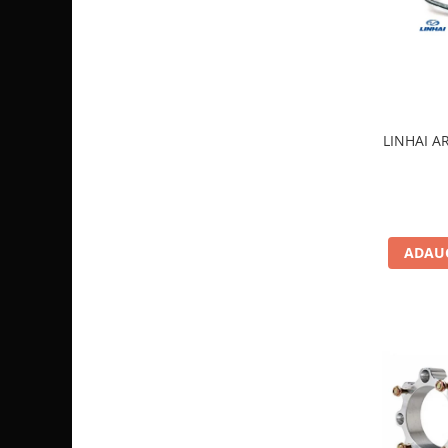
Sistem de Frânare
Discuri
Etriere
Placute
Pompe
LINHAI A
Repartitoare
Suspensie & Direcție
Amortizor
Bieleta
ADAUG
Brate
Bucsi
Burduf
Butuci
Cabluri comenzi
Capete Bara
Caseta acceleratie