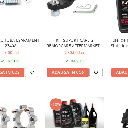
RC TOBA ESAPAMENT
KIT SUPORT CARLIG
Ulei de
23408
REMORCARE AFTERMARKET 2
Sintetic 
INCH CU BILA SI STIFT 3.4
15,00 Lei
250,00 Lei
TONE pentru CF MOTO si CAN
IN STOC
IN STOC
AM
A IN COS
ADAUGA IN COS
ADAU
-10%