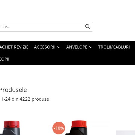
ACHET REVIZIE
ACCESORII
ANVELOPE
TROLII/CABLURI
OPII
Produsele
1-
24
din
4222
produse
-10%