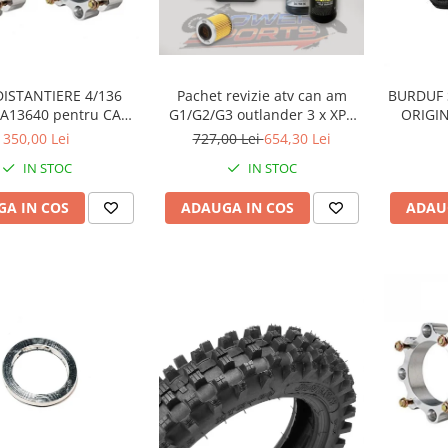
BURDUF 
DISTANTIERE 4/136
Pachet revizie atv can am
ORIGIN
13640 pentru CAN
G1/G2/G3 outlander 3 x XPS
AM
can am ulei 5w40 BRP, ULEI
350,00 Lei
727,00 Lei
654,30 Lei
GRUP FATA XPS 75W90, ULEI
IN STOC
IN STOC
GRUP SPATE SI CUTIE
75W140.FILTRU ULEI ORIGINAL
ADAU
A IN COS
ADAUGA IN COS
CAN AM