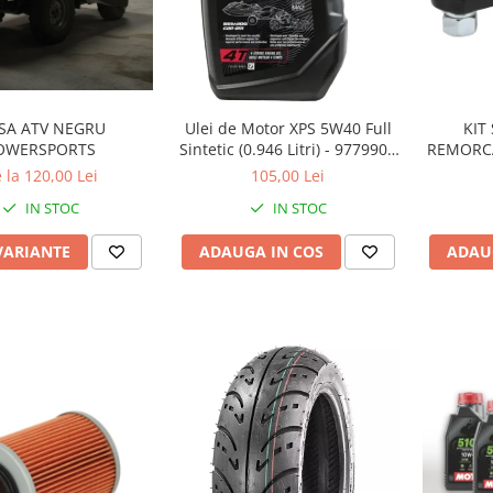
KIT
SA ATV NEGRU
Ulei de Motor XPS 5W40 Full
REMORCA
OWERSPORTS
Sintetic (0.946 Litri) - 9779900
INCH C
CAN AM
 la 120,00 Lei
105,00 Lei
TONE pen
IN STOC
IN STOC
ADAU
VARIANTE
ADAUGA IN COS