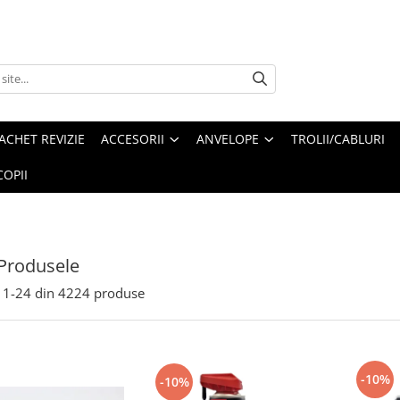
ACHET REVIZIE
ACCESORII
ANVELOPE
TROLII/CABLURI
OPII
Produsele
1-
24
din
4224
produse
-10%
-10%