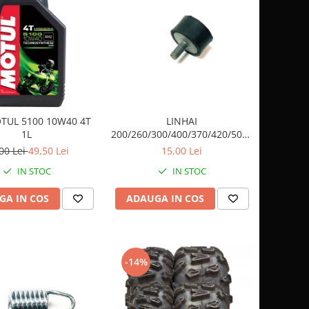
TUL 5100 10W40 4T
LINHAI
1L
200/260/300/400/370/420/500/500/570
TAMPON CAUCIUC ( PRAG) /
00 Lei
49,50 Lei
15,00 Lei
ESAPAMENT 20316
IN STOC
IN STOC
GA IN COS
ADAUGA IN COS
-14%