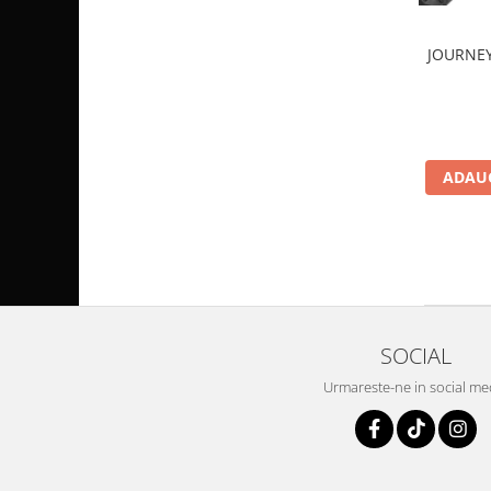
Pompa Benzina
Pompa Presiune
JOURNEY
Robinet benzina
Sistem Alimentare
Sonda Combustibil
CFMOTO
ADAUG
Linhai
Piese Snowmobil
Plastice
Aparatoare
Aripi
Carcase
SOCIAL
Carene
Urmareste-ne in social me
Cleme
Masti
Praguri
Sistem de Răcire