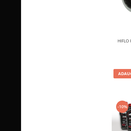
Sistem de Frânare
Discuri
Etriere
Placute
Pompe
HIFLO 
Repartitoare
Suspensie & Direcție
Amortizor
Bieleta
ADAUG
Brate
Bucsi
Burduf
Butuci
-10%
Cabluri comenzi
Capete Bara
Caseta acceleratie