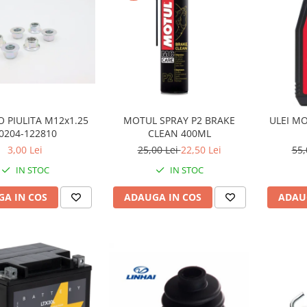
 PIULITA M12x1.25
MOTUL SPRAY P2 BRAKE
ULEI MO
0204-122810
CLEAN 400ML
3,00 Lei
25,00 Lei
22,50 Lei
55,
IN STOC
IN STOC
A IN COS
ADAUGA IN COS
ADAU