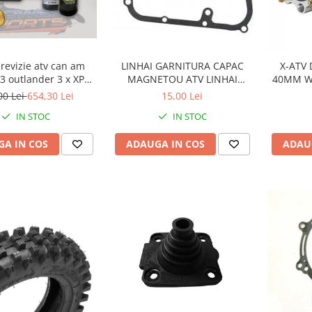
revizie atv can am
LINHAI GARNITURA CAPAC
X-ATV 
3 outlander 3 x XPS
MAGNETOU ATV LINHAI
40MM W
ulei 5w40 BRP, ULEI
260/300/400 - 23617
00 Lei
654,30 Lei
15,00 Lei
TA XPS 75W90, ULEI
IN STOC
IN STOC
 SPATE SI CUTIE
ILTRU ULEI ORIGINAL
A IN COS
ADAUGA IN COS
ADAU
CAN AM