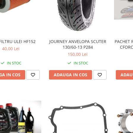
FILTRU ULEI HF152
PACHET R
JOURNEY ANVELOPA SCUTER
CFORC
130/60-13 P284
40,00 Lei
MOTUL 
150,00 Lei
CUTIE 
IN STOC
IN STOC
80W90 SI
A IN COS
ADAU
ADAUGA IN COS