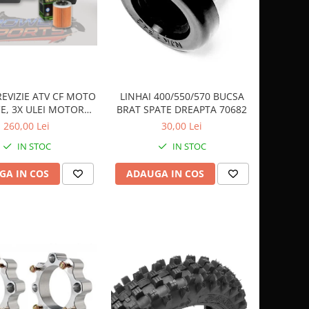
EVIZIE ATV CF MOTO
LINHAI 400/550/570 BUCSA
E, 3X ULEI MOTOR
BRAT SPATE DREAPTA 70682
5100 10W40, ULEI
260,00 Lei
30,00 Lei
MOTUL DRIVE SUPRA
IN STOC
IN STOC
 HIFLO FILTRU HF152
GA IN COS
ADAUGA IN COS