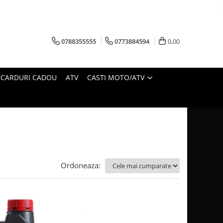
0788355555
0773884594
0,00
CARDURI CADOU
ATV
CASTI MOTO/ATV
Ordoneaza: