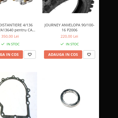
JOURNEY ANVELOPA 90/100-
DISTANTIERE 4/136
16 P2006
A13640 pentru CAN
AM
220,00 Lei
350,00 Lei
IN STOC
IN STOC
ADAUGA IN COS
GA IN COS