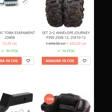
ARC TOBA ESAPAMENT
SET 2+2 ANVELOPE JOURNEY
23408
P390 25X8-12, 25X10-12
15,00 Lei
1.694,00 Lei
1.450,00 Lei
IN STOC
IN STOC
GA IN COS
ADAUGA IN COS
-10%