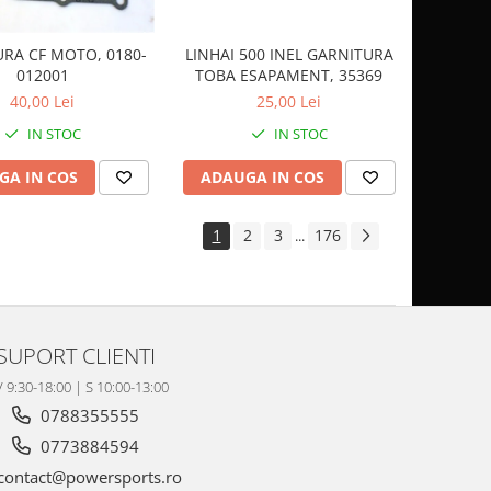
RA CF MOTO, 0180-
LINHAI 500 INEL GARNITURA
012001
TOBA ESAPAMENT, 35369
40,00 Lei
25,00 Lei
IN STOC
IN STOC
GA IN COS
ADAUGA IN COS
1
2
3
176
...
SUPORT CLIENTI
V 9:30-18:00 | S 10:00-13:00
0788355555
0773884594
contact@powersports.ro