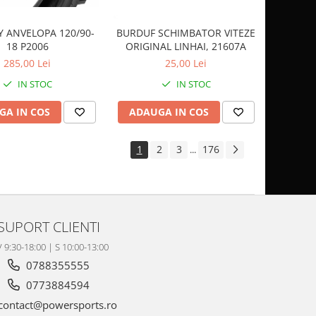
 ANVELOPA 120/90-
BURDUF SCHIMBATOR VITEZE
18 P2006
ORIGINAL LINHAI, 21607A
285,00 Lei
25,00 Lei
IN STOC
IN STOC
GA IN COS
ADAUGA IN COS
1
2
3
176
...
SUPORT CLIENTI
V 9:30-18:00 | S 10:00-13:00
0788355555
0773884594
contact@powersports.ro