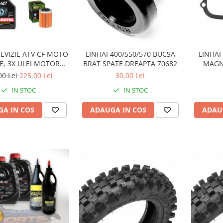
EVIZIE ATV CF MOTO
LINHAI 400/550/570 BUCSA
LINHAI
E, 3X ULEI MOTOR
BRAT SPATE DREAPTA 70682
MAGN
5100 10W40, ULEI
260/
00 Lei
225,00 Lei
30,00 Lei
MOTUL HD 80W90 SI
IN STOC
IN STOC
O FILTRU HF152
A IN COS
ADAUGA IN COS
ADAU