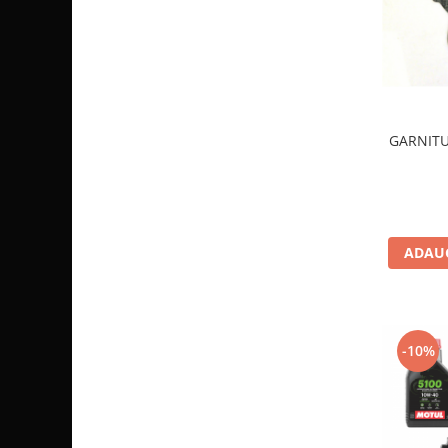
Sistem de Frânare
Discuri
Etriere
Placute
Pompe
GARNITU
Repartitoare
Suspensie & Direcție
Amortizor
Bieleta
ADAUG
Brate
Bucsi
Burduf
Butuci
-10%
Cabluri comenzi
Capete Bara
Caseta acceleratie