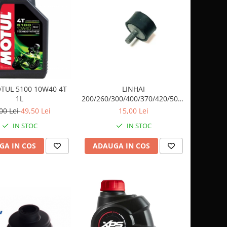
TUL 5100 10W40 4T
LINHAI
1L
200/260/300/400/370/420/500/500/570
TAMPON CAUCIUC ( PRAG) /
00 Lei
49,50 Lei
15,00 Lei
ESAPAMENT 20316
IN STOC
IN STOC
GA IN COS
ADAUGA IN COS