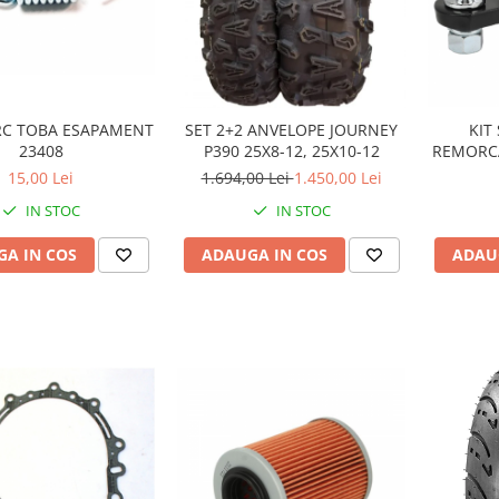
RC TOBA ESAPAMENT
SET 2+2 ANVELOPE JOURNEY
KIT
23408
P390 25X8-12, 25X10-12
REMORCA
INCH C
15,00 Lei
1.694,00 Lei
1.450,00 Lei
TONE pen
IN STOC
IN STOC
A IN COS
ADAUGA IN COS
ADAU