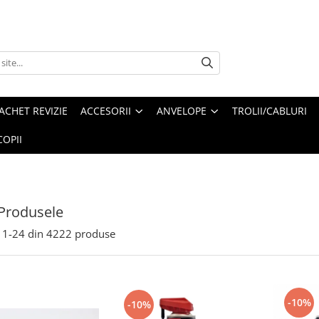
ACHET REVIZIE
ACCESORII
ANVELOPE
TROLII/CABLURI
OPII
Produsele
1-
24
din
4222
produse
-10%
-10%