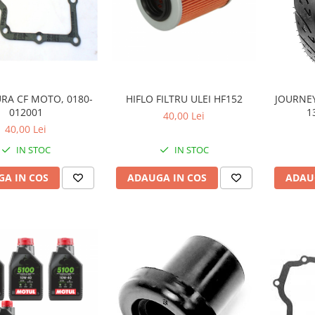
RA CF MOTO, 0180-
HIFLO FILTRU ULEI HF152
JOURNE
012001
1
40,00 Lei
40,00 Lei
IN STOC
IN STOC
A IN COS
ADAUGA IN COS
ADAU