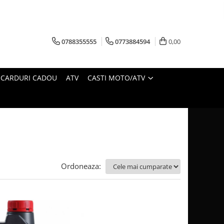
0788355555
0773884594
0,00
CARDURI CADOU
ATV
CASTI MOTO/ATV
Ordoneaza: