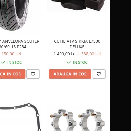
CUTIE ATV SIKKIA L7500
Y ANVELOPA SCUTER
DELUXE
30/60-13 P284
1.490,00 Lei
1.338,00 Lei
150,00 Lei
IN STOC
IN STOC
ADAUGA IN COS
GA IN COS