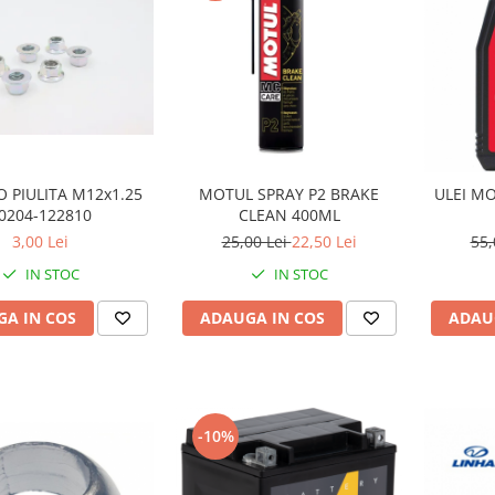
 PIULITA M12x1.25
MOTUL SPRAY P2 BRAKE
ULEI MO
0204-122810
CLEAN 400ML
3,00 Lei
25,00 Lei
22,50 Lei
55,
IN STOC
IN STOC
A IN COS
ADAUGA IN COS
ADAU
-10%