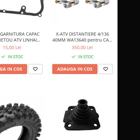
 GARNITURA CAPAC
X-ATV DISTANTIERE 4/136
ETOU ATV LINHAI
40MM WA13640 pentru CAN
300/400 - 23617
AM
15,00 Lei
350,00 Lei
IN STOC
IN STOC
GA IN COS
ADAUGA IN COS