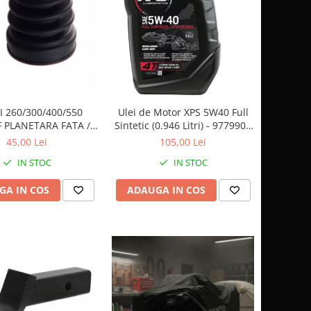
I 260/300/400/550
Ulei de Motor XPS 5W40 Full
 PLANETARA FATA /
Sintetic (0.946 Litri) - 9779900
SPATE 24403
CAN AM
45,00 Lei
105,00 Lei
IN STOC
IN STOC
GA IN COS
ADAUGA IN COS