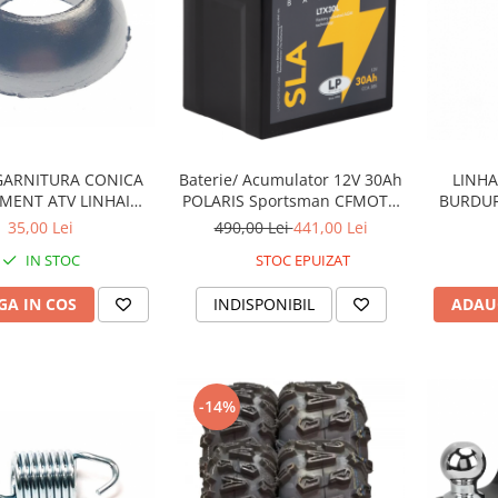
 GARNITURA CONICA
Baterie/ Acumulator 12V 30Ah
LINHA
MENT ATV LINHAI
POLARIS Sportsman CFMOTO
BURDUF
/400 23411 / 25222
400 / 450 AU / 550 / 625 / 820 /
35,00 Lei
490,00 Lei
441,00 Lei
850 / 1000 fara intretinere
IN STOC
STOC EPUIZAT
A IN COS
INDISPONIBIL
ADAU
-14%