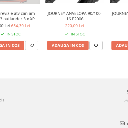
revizie atv can am
JOURNEY ANVELOPA 90/100-
JOURNEY
3 outlander 3 x XPS
16 P2006
ulei 5w40 BRP, ULEI
00 Lei
654,30 Lei
220,00 Lei
TA XPS 75W90, ULEI
IN STOC
IN STOC
 SPATE SI CUTIE
ILTRU ULEI ORIGINAL
A IN COS
ADAUGA IN COS
ADAU
CAN AM
dia
L-