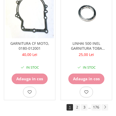
LINHAI 500 INEL
GARNITURA CF MOTO,
GARNITURA TOBA
0180-012001
ESAPAMENT, 35369
25,00 Lei
40,00 Lei
IN STOC
IN STOC
Adauga in cos
Adauga in cos
1
2
3
176
...