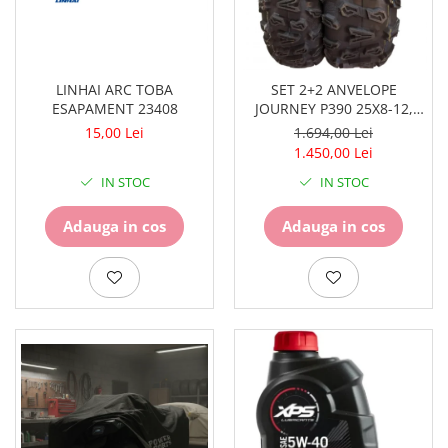
Pompe
Repartitoare
Suspensie & Direcție
Amortizor
LINHAI ARC TOBA
SET 2+2 ANVELOPE
ESAPAMENT 23408
JOURNEY P390 25X8-12,
Bieleta
25X10-12
15,00 Lei
1.694,00 Lei
Brate
1.450,00 Lei
Bucsi
Burduf
IN STOC
IN STOC
Butuci
Adauga in cos
Adauga in cos
Cabluri comenzi
Capete Bara
Caseta acceleratie
Coloana directie
Culbutor admisie
Fuzete
Ghidoane
Pivoti
Rulmenti
Simering