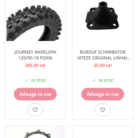
JOURNEY ANVELOPA
BURDUF SCHIMBATOR
120/90-18 P2006
VITEZE ORIGINAL LINHAI,
21607A
285,00 Lei
25,00 Lei
IN STOC
IN STOC
Adauga in cos
Adauga in cos