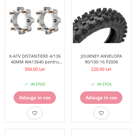
X-ATV DISTANTIERE 4/136
JOURNEY ANVELOPA
40MM WA13640 pentru
90/100-16 P2006
CAN AM
350,00 Lei
220,00 Lei
IN STOC
IN STOC
Adauga in cos
Adauga in cos