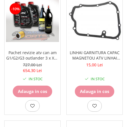
-10%
Pachet revizie atv can am
LINHAI GARNITURA CAPAC
G1/G2/G3 outlander 3 x XPS
MAGNETOU ATV LINHAI
can am ulei 5w40 BRP, ULEI
260/300/400 - 23617
727,00 Lei
15,00 Lei
GRUP FATA XPS 75W90,
654,30 Lei
ULEI GRUP SPATE SI CUTIE
IN STOC
IN STOC
75W140.FILTRU ULEI
ORIGINAL CAN AM
Adauga in cos
Adauga in cos