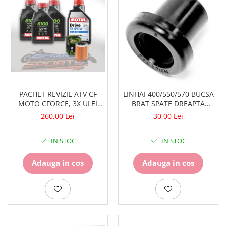
PACHET REVIZIE ATV CF
LINHAI 400/550/570 BUCSA
MOTO CFORCE, 3X ULEI
BRAT SPATE DREAPTA
MOTOR MOTUL 5100
70682
260,00 Lei
30,00 Lei
10W40, ULEI CUTIE MOTUL
DRIVE SUPRA 80W90 SI
IN STOC
IN STOC
HIFLO FILTRU HF152
Adauga in cos
Adauga in cos