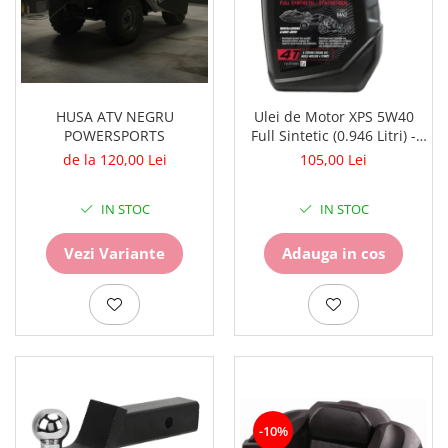
Surub Bascula
Telescoape
Alimentare, Admisie & Evacuare
Admisie
HUSA ATV NEGRU
Ulei de Motor XPS 5W40
ARC Toba
POWERSPORTS
Full Sintetic (0.946 Litri) -
Carburator
9779900 CAN AM
de la 120,00 Lei
105,00 Lei
Evacuare
Filtre aer
IN STOC
IN STOC
FILTRU BENZINA
Injectoare
Vezi Variante
Adauga in cos
Pompa Benzina
Pompa Presiune
Robinet benzina
Sistem Alimentare
Sonda Combustibil
CFMOTO
Linhai
-10%