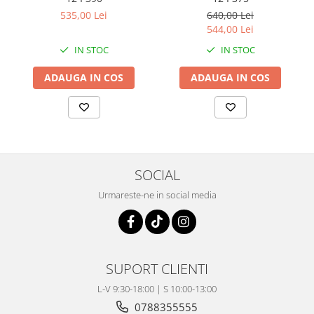
Coloana directie
535,00 Lei
640,00 Lei
Culbutor admisie
544,00 Lei
Fuzete
IN STOC
IN STOC
Ghidoane
Pivoti
ADAUGA IN COS
ADAUGA IN COS
Rulmenti
Simering
Surub Bascula
Telescoape
Alimentare, Admisie & Evacuare
SOCIAL
Admisie
Urmareste-ne in social media
ARC Toba
Carburator
Evacuare
Filtre aer
SUPORT CLIENTI
FILTRU BENZINA
L-V 9:30-18:00 | S 10:00-13:00
Injectoare
0788355555