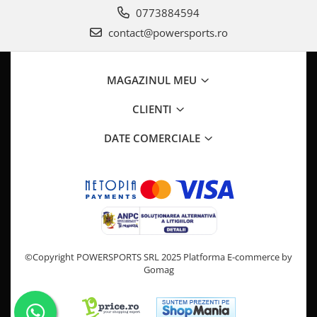
Pompa Benzina
0773884594
Pompa Presiune
contact@powersports.ro
Robinet benzina
Sistem Alimentare
Sonda Combustibil
MAGAZINUL MEU
CFMOTO
CLIENTI
Linhai
Piese Snowmobil
DATE COMERCIALE
Plastice
Aparatoare
Aripi
Carcase
Carene
Cleme
©Copyright POWERSPORTS SRL 2025
Platforma E-commerce by
Gomag
Masti
Praguri
Sistem de Răcire