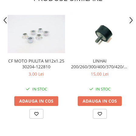
Sistem Electric & Electronică
Protectii
Baterii ATV
Armura Moto
Bloc lumini
Centura Spate
Blocuri Comenzi
Coate
Bobina inductie
Gat
Butoane
Genunchiere
CALCULATOR SERVO
Husa
Carcasa bord
CF MOTO PIULITA M12x1.25
LINHAI
Protectii D3O
CDI
30204-122810
200/260/300/400/370/420/500/5
Slidere
TAMPON CAUCIUC ( PRAG) /
Contacte
3,00 Lei
15,00 Lei
ESAPAMENT 20316
Strada
ELECTROMOTOR
Relee
IN STOC
IN STOC
Touring
Rotor
Vesta
ADAUGA IN COS
ADAUGA IN COS
Senzori
Sigurante
Statoare
Termostate
Tunner