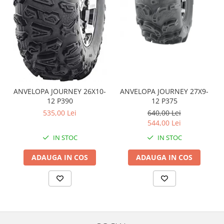
Sistem de Frânare
Discuri
Etriere
Placute
Pompe
Repartitoare
ANVELOPA JOURNEY 26X10-
ANVELOPA JOURNEY 27X9-
Suspensie & Direcție
12 P390
12 P375
Amortizor
535,00 Lei
640,00 Lei
Bieleta
544,00 Lei
Brate
IN STOC
IN STOC
Bucsi
ADAUGA IN COS
ADAUGA IN COS
Burduf
Butuci
Cabluri comenzi
Capete Bara
Caseta acceleratie