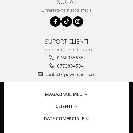
SOCIAL
Coloana directie
Culbutor admisie
Urmareste-ne in social media
Fuzete
Ghidoane
Pivoti
Rulmenti
SUPORT CLIENTI
Simering
L-V 9:30-18:00 | S 10:00-13:00
Surub Bascula
0788355555
Telescoape
0773884594
Alimentare, Admisie & Evacuare
contact@powersports.ro
Admisie
ARC Toba
MAGAZINUL MEU
Carburator
Evacuare
CLIENTI
Filtre aer
DATE COMERCIALE
FILTRU BENZINA
Injectoare