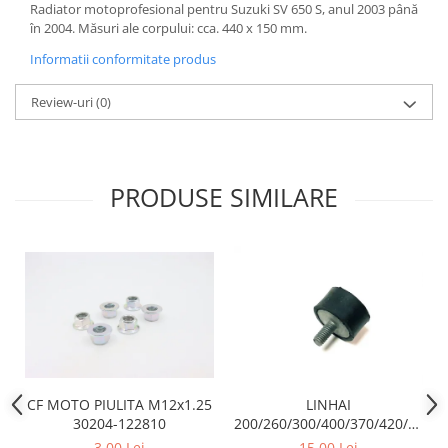
Dama
MOTORAS CUPLARE 4X4
Mansoane Moto
Radiator motoprofesional pentru Suzuki SV 650 S, anul 2003 până
Copii
Planetare
Parbrize moto
în 2004. Măsuri ale corpului: cca. 440 x 150 mm.
Genti/Rucsacuri
Transmisie, Variator & Ambreiaj
Pedale si Scarite
Informatii conformitate produs
Proiectoare
ATV/Quad
Ambreiaj
Review-uri
(0)
Scule
Curele
Cagule/Masti
Suveniruri
Fulie Variator
Casual
Transport
Intinzatoare Lant
Blugi
Uleiuri
Motor Transmisie
PRODUSE SIMILARE
Camasi
ACCESORII SNOWMOBIL
Oala ambreiaj
Sepci
PATINA GHIDAJ
INTRETINERE MOTO & ATV
Copii
Pinioane
Casti
Piulita ambreiaj & diferential
Protectii
Role Variator
OCHELARI
Schimbatoare Viteza
ATV - QUAD
Slider fulie
Copii
Tamburi Ambreiaj
CF MOTO PIULITA M12x1.25
LINHAI
Cross - Enduro
Variatoare
30204-122810
200/260/300/400/370/420/500/5
TAMPON CAUCIUC ( PRAG) /
Strada
3,00 Lei
15,00 Lei