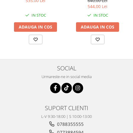
535,00 Lei
640,00 Lei
Coloana directie
544,00 Lei
Culbutor admisie
IN STOC
IN STOC
Fuzete
Ghidoane
ADAUGA IN COS
ADAUGA IN COS
Pivoti
Rulmenti
Simering
Surub Bascula
Telescoape
SOCIAL
Alimentare, Admisie & Evacuare
Urmareste-ne in social media
Admisie
ARC Toba
Carburator
Evacuare
SUPORT CLIENTI
Filtre aer
L-V 9:30-18:00 | S 10:00-13:00
FILTRU BENZINA
0788355555
Injectoare
0773884594