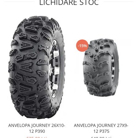
LICHIDARE STOC
Sistem de Frânare
Discuri
Etriere
Placute
Pompe
-15%
Repartitoare
Suspensie & Direcție
Amortizor
Bieleta
Brate
Bucsi
Burduf
Butuci
Cabluri comenzi
Capete Bara
ANVELOPA JOURNEY 26X10-
ANVELOPA JOURNEY 27X9-
Caseta acceleratie
12 P390
12 P375