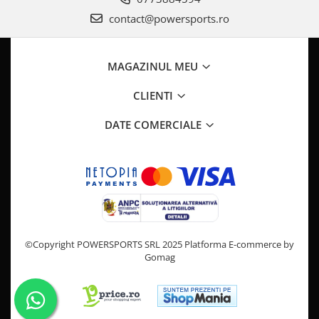
Pompa Benzina
contact@powersports.ro
Pompa Presiune
Robinet benzina
Sistem Alimentare
MAGAZINUL MEU
Sonda Combustibil
CFMOTO
CLIENTI
Linhai
DATE COMERCIALE
Piese Snowmobil
Plastice
Aparatoare
Aripi
Carcase
Carene
©Copyright POWERSPORTS SRL 2025
Platforma E-commerce by
Cleme
Gomag
Masti
Praguri
Sistem de Răcire