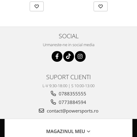
Pompa Benzina
Pompa Presiune
Robinet benzina
Sistem Alimentare
Sonda Combustibil
SOCIAL
CFMOTO
Urmareste-ne in social media
Linhai
Piese Snowmobil
Plastice
SUPORT CLIENTI
Aparatoare
L-V 9:30-18:00 | S 10:00-13:00
Aripi
0788355555
Carcase
0773884594
Carene
Cleme
contact@powersports.ro
Masti
Praguri
MAGAZINUL MEU
Sistem de Răcire