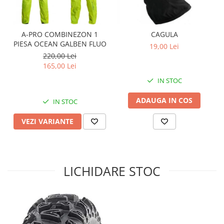
Sistem de Frânare
Discuri
A-PRO COMBINEZON 1
CAGULA
Etriere
PIESA OCEAN GALBEN FLUO
19,00 Lei
Placute
220,00 Lei
165,00 Lei
Pompe
Repartitoare
IN STOC
Suspensie & Direcție
ADAUGA IN COS
IN STOC
Amortizor
VEZI VARIANTE
Bieleta
Brate
Bucsi
Burduf
LICHIDARE STOC
Butuci
Cabluri comenzi
Capete Bara
Caseta acceleratie