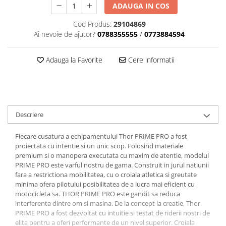
Dama
MOTORAS CUPLARE 4X4
Mansoane Moto
ADAUGA IN COS
Copii
Planetare
Parbrize moto
Cod Produs:
29104869
Genti/Rucsacuri
Transmisie, Variator & Ambreiaj
Pedale si Scarite
Ai nevoie de ajutor?
0788355555
/
0773884594
Proiectoare
ATV/Quad
Ambreiaj
Scule
Curele
Cagule/Masti
Adauga la Favorite
Cere informatii
Suveniruri
Fulie Variator
Casual
Transport
Intinzatoare Lant
Blugi
Uleiuri
Motor Transmisie
Camasi
ACCESORII SNOWMOBIL
Oala ambreiaj
Descriere
Sepci
PATINA GHIDAJ
INTRETINERE MOTO & ATV
Copii
Pinioane
Fiecare cusatura a echipamentului Thor PRIME PRO a fost
Casti
proiectata cu intentie si un unic scop. Folosind materiale
Piulita ambreiaj & diferential
premium si o manopera executata cu maxim de atentie, modelul
Protectii
Role Variator
PRIME PRO este varful nostru de gama. Construit in jurul natiunii
OCHELARI
Schimbatoare Viteza
fara a restrictiona mobilitatea, cu o croiala atletica si greutate
minima ofera pilotului posibilitatea de a lucra mai eficient cu
ATV - QUAD
Slider fulie
motocicleta sa. THOR PRIME PRO este gandit sa reduca
Copii
Tamburi Ambreiaj
interferenta dintre om si masina. De la concept la creatie, Thor
Cross - Enduro
Variatoare
PRIME PRO a fost dezvoltat cu intuitie si testat de riderii nostri de
elita pentru a oferi performante de un nivel superior. Croiala
Strada