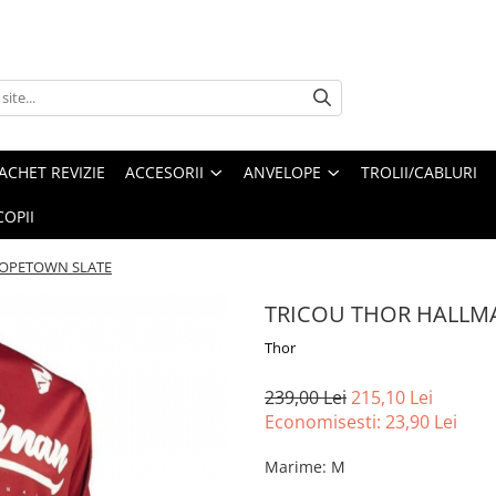
ACHET REVIZIE
ACCESORII
ANVELOPE
TROLII/CABLURI
OPII
OPETOWN SLATE
TRICOU THOR HALLM
Thor
239,00 Lei
215,10 Lei
Economisesti:
23,90
Lei
Marime
:
M