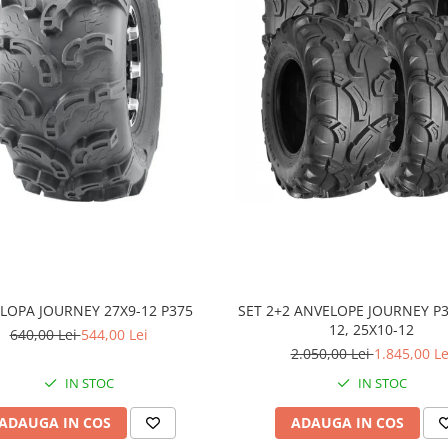
LOPA JOURNEY 27X9-12 P375
SET 2+2 ANVELOPE JOURNEY P3
12, 25X10-12
640,00 Lei
544,00 Lei
2.050,00 Lei
1.845,00 Le
IN STOC
IN STOC
ADAUGA IN COS
ADAUGA IN COS