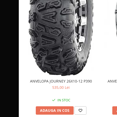
Coloana directie
Culbutor admisie
Fuzete
Ghidoane
Pivoti
Rulmenti
Simering
Surub Bascula
Telescoape
Alimentare, Admisie & Evacuare
Admisie
ARC Toba
ANVELOPA JOURNEY 26X10-12 P390
ANVE
Carburator
535,00 Lei
Evacuare
Filtre aer
IN STOC
FILTRU BENZINA
ADAUGA IN COS
Injectoare