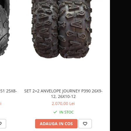
51 25X8-
SET 2+2 ANVELOPE JOURNEY P390 26X9-
CASCA
12, 26X10-12
SP
i
2.070,00 Lei
IN STOC
ADAUGA IN COS
AD