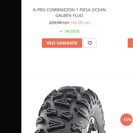
Sistem de Frânare
A-PRO COMBINEZON 1 PIESA OCEAN
GALBEN FLUO
Discuri
220,00 Lei
165,00 Lei
Etriere
IN STOC
Placute
Pompe
VEZI VARIANTE
Repartitoare
Suspensie & Direcție
Amortizor
Bieleta
Brate
Bucsi
Burduf
Butuci
Cabluri comenzi
Capete Bara
-15%
Caseta acceleratie