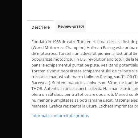
Dama
MOTORAS CUPLARE 4X4
Mansoane Moto
Copii
Planetare
Parbrize moto
Genti/Rucsacuri
Transmisie, Variator & Ambreiaj
Pedale si Scarite
Proiectoare
ATV/Quad
Ambreiaj
Review-uri
(0)
Descriere
Scule
Curele
Cagule/Masti
Suveniruri
Fondata in 1968 de catre Torsten Hallman cel ce a fost de
Fulie Variator
Casual
(World Motocross Champion) Hallman Racing este prima 
Transport
Intinzatoare Lant
de motocross. Torsten, un adevarat pionier, a fost unul di
Blugi
Uleiuri
Motor Transmisie
popularizat motocrosul in U.S. revolutionand totul; de la fe
Camasi
ACCESORII SNOWMOBIL
pana la echipamentul purtat pe pista. Realizand potentialu
Oala ambreiaj
Sepci
Torsten a vazut necesitatea echipamentului de calitate si 
PATINA GHIDAJ
INTRETINERE MOTO & ATV
tricouri si manusi sub marca Hallman Racing, sau THOR (T
Copii
Pinioane
Racewear). Suntem mandrii sa aniversam 50 ani de traditie
Casti
THOR. Autentic in orice aspect, colectia Hallman este inspir
Piulita ambreiaj & diferential
ofera un stil clasic pentru tot ce are doua roti. Maneci confo
Protectii
Role Variator
nu mentine umiditatea sa poti ramane uscat. Material elastic 
OCHELARI
Schimbatoare Viteza
mansete. Grafica rezistenta la uzura. Eticheta imprimata pri
ATV - QUAD
Slider fulie
Informatii conformitate produs
Copii
Tamburi Ambreiaj
Cross - Enduro
Variatoare
Strada