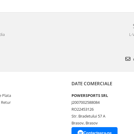
dia
L-
DATE COMERCIALE
 Plata
POWERSPORTS SRL
e Retur
J2007002588084
RO22453126
Str. Bradetului 57 A
Brasov, Brasov
Contacteaza-ne