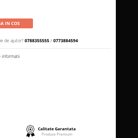
A IN COS
ie de ajutor?
0788355555
/
0773884594
informatii
Calitate Garantata
Produse Premium