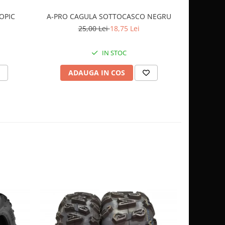
OPIC
A-PRO G
A-PRO CAGULA SOTTOCASCO NEGRU
4
25,00 Lei
18,75 Lei
IN STOC
V
ADAUGA IN COS