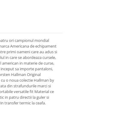
 patru ori campionul mondial
marca Americana de echipament
ntre primi oameni care au adus si
lul in care se abordeaza cursele,
l american in materie de curse,
a inceput sa importe pantaloni,
orsten Hallman Original
 cu o noua colectie Hallman by
ata din strafundurile marci si
rtabile versatile fit Material ce
in patru directii la guler si
n transfer termic la ceafa.