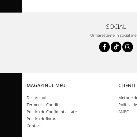
Pompa Benzina
Pompa Presiune
Robinet benzina
Sistem Alimentare
SOCIAL
Sonda Combustibil
Urmareste-ne in social me
CFMOTO
Linhai
Piese Snowmobil
Plastice
Aparatoare
MAGAZINUL MEU
CLIENTI
Aripi
Carcase
Despre noi
Metode de
Carene
Termeni si Conditii
Politica d
Cleme
Politica de Confidentialitate
ANPC
Masti
Politica de livrare
Contact
Praguri
Sistem de Răcire