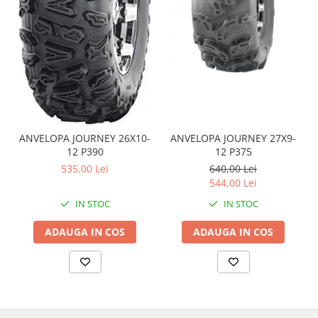
Sistem de Frânare
Discuri
Etriere
Placute
Pompe
Repartitoare
Suspensie & Direcție
ANVELOPA JOURNEY 26X10-
ANVELOPA JOURNEY 27X9-
12 P390
12 P375
Amortizor
535,00 Lei
640,00 Lei
Bieleta
544,00 Lei
Brate
IN STOC
IN STOC
Bucsi
Burduf
ADAUGA IN COS
ADAUGA IN COS
Butuci
Cabluri comenzi
Capete Bara
Caseta acceleratie