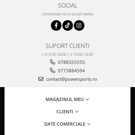
Coloana directie
SOCIAL
Culbutor admisie
Urmareste-ne in social media
Fuzete
Ghidoane
Pivoti
Rulmenti
SUPORT CLIENTI
Simering
L-V 9:30-18:00 | S 10:00-13:00
Surub Bascula
0788355555
Telescoape
0773884594
Alimentare, Admisie & Evacuare
contact@powersports.ro
Admisie
ARC Toba
Carburator
MAGAZINUL MEU
Evacuare
CLIENTI
Filtre aer
FILTRU BENZINA
DATE COMERCIALE
Injectoare