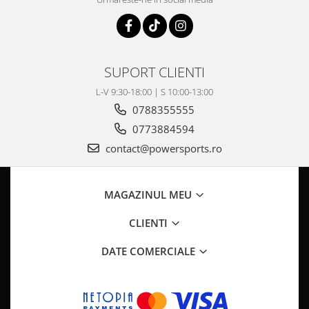
Coloana directie
Culbutor admisie
Fuzete
Ghidoane
SUPORT CLIENTI
Pivoti
Rulmenti
L-V 9:30-18:00 | S 10:00-13:00
0788355555
Simering
Surub Bascula
0773884594
Telescoape
contact@powersports.ro
Alimentare, Admisie & Evacuare
Admisie
MAGAZINUL MEU
ARC Toba
Carburator
CLIENTI
Evacuare
DATE COMERCIALE
Filtre aer
FILTRU BENZINA
Injectoare