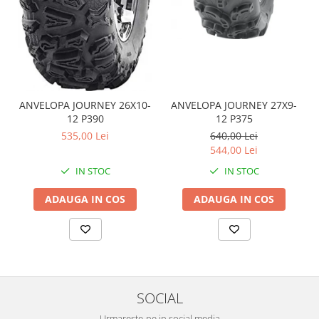
Sistem de Frânare
Discuri
Etriere
Placute
Pompe
ANVELOPA JOURNEY 26X10-
ANVELOPA JOURNEY 27X9-
Repartitoare
12 P390
12 P375
Suspensie & Direcție
535,00 Lei
640,00 Lei
544,00 Lei
Amortizor
IN STOC
IN STOC
Bieleta
Brate
ADAUGA IN COS
ADAUGA IN COS
Bucsi
Burduf
Butuci
Cabluri comenzi
Capete Bara
SOCIAL
Caseta acceleratie
Urmareste-ne in social media