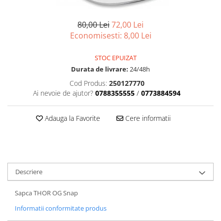
Strada/Touring
Garnituri
Protectii Amortizor
ATV - QUAD
Kit cilindru
Rampe
Cross - Enduro
80,00 Lei
72,00 Lei
Magnetouri
Remorca ATV Snowmobil
Economisesti:
8,00
Lei
Dama
Motor complet
Remorcare
Copii
Pistoane
Sararita ATV/UTV
STOC EPUIZAT
Snowmobil
Placa presiune
SCUT ATV
Durata de livrare:
24/48h
PANTALONI
Pompe Ulei
Sei
Cod Produs:
250127770
Strada
Segmenti
Semnalizari/Stopuri
Ai nevoie de ajutor?
0788355555
/
0773884594
ATV/Quad
Sistem Pornire
SISTEM CABINA
Touring
Supape
Suporti
Adauga la Favorite
Cere informatii
Dama
Tampon motor
Vanatoare
Copii
Grupuri, Diferențiale & Cardane
ACCESORII MOTO
Snowmobil
Capete Planetara
Aparatoare Maini
Cross - Enduro
Cardane
Cricuri
Descriere
TRICOURI
Cruce cardan
Cutii Moto
Sapca THOR OG Snap
ATV - QUAD
Diferentiale
Generale
Cross - Enduro
Informatii conformitate produs
Grup
Huse Moto