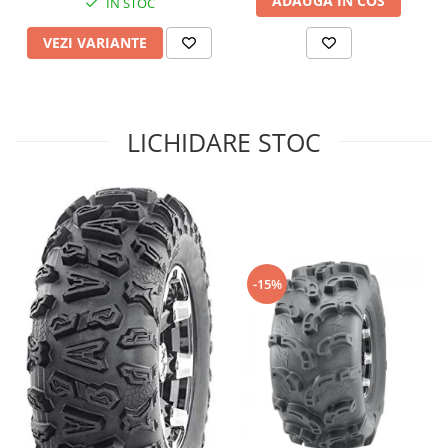
ADAUGA IN COS
IN STOC
Sistem de Frânare
VEZI VARIANTE
Discuri
Etriere
Placute
Pompe
LICHIDARE STOC
Repartitoare
Suspensie & Direcție
Amortizor
Bieleta
Brate
-15%
Bucsi
Burduf
Butuci
Cabluri comenzi
Capete Bara
Caseta acceleratie