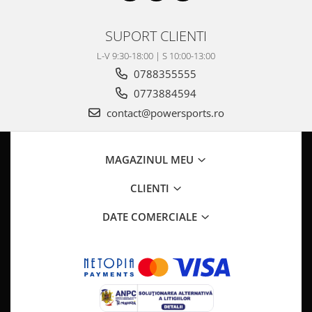
Pompa Benzina
Pompa Presiune
SUPORT CLIENTI
Robinet benzina
Sistem Alimentare
L-V 9:30-18:00 | S 10:00-13:00
0788355555
Sonda Combustibil
CFMOTO
0773884594
contact@powersports.ro
Linhai
Piese Snowmobil
Plastice
MAGAZINUL MEU
Aparatoare
CLIENTI
Aripi
Carcase
DATE COMERCIALE
Carene
Cleme
Masti
Praguri
Sistem de Răcire