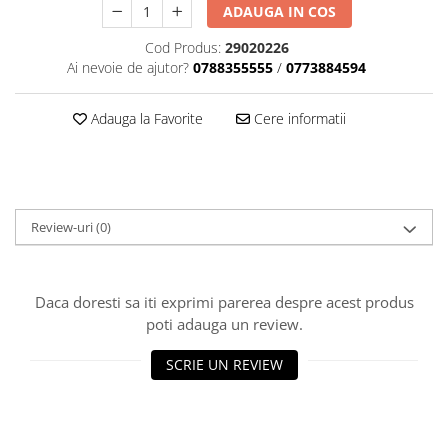
Dama
MOTORAS CUPLARE 4X4
Mansoane Moto
ADAUGA IN COS
Copii
Planetare
Parbrize moto
Cod Produs:
29020226
Genti/Rucsacuri
Transmisie, Variator & Ambreiaj
Pedale si Scarite
Ai nevoie de ajutor?
0788355555
/
0773884594
Proiectoare
ATV/Quad
Ambreiaj
Scule
Curele
Cagule/Masti
Adauga la Favorite
Cere informatii
Suveniruri
Fulie Variator
Casual
Transport
Intinzatoare Lant
Blugi
Uleiuri
Motor Transmisie
Camasi
ACCESORII SNOWMOBIL
Oala ambreiaj
Review-uri
(0)
Sepci
PATINA GHIDAJ
INTRETINERE MOTO & ATV
Copii
Pinioane
Casti
Piulita ambreiaj & diferential
Daca doresti sa iti exprimi parerea despre acest produs
Protectii
Role Variator
poti adauga un review.
OCHELARI
Schimbatoare Viteza
SCRIE UN REVIEW
ATV - QUAD
Slider fulie
Copii
Tamburi Ambreiaj
Cross - Enduro
Variatoare
Strada