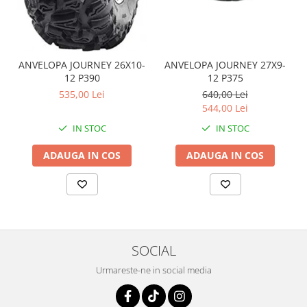
Coloana directie
Culbutor admisie
Fuzete
Ghidoane
ANVELOPA JOURNEY 26X10-
ANVELOPA JOURNEY 27X9-
Pivoti
12 P390
12 P375
Rulmenti
535,00 Lei
640,00 Lei
544,00 Lei
Simering
Surub Bascula
IN STOC
IN STOC
Telescoape
ADAUGA IN COS
ADAUGA IN COS
Alimentare, Admisie & Evacuare
Admisie
ARC Toba
Carburator
Evacuare
SOCIAL
Filtre aer
Urmareste-ne in social media
FILTRU BENZINA
Injectoare