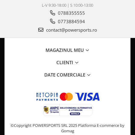
Pompa Benzina
L-V 9:30-18:00 | S 10:00-13:00
Pompa Presiune
0788355555
Robinet benzina
0773884594
Sistem Alimentare
contact@powersports.ro
Sonda Combustibil
CFMOTO
Linhai
MAGAZINUL MEU
Piese Snowmobil
CLIENTI
Plastice
DATE COMERCIALE
Aparatoare
Aripi
Carcase
Carene
Cleme
Masti
Praguri
©Copyright POWERSPORTS SRL 2025
Platforma E-commerce by
Gomag
Sistem de Răcire