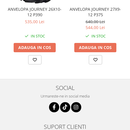
Coloana directie
Culbutor admisie
ANVELOPA JOURNEY 26X10-
ANVELOPA JOURNEY 27X9-
12 P390
12 P375
Fuzete
535,00 Lei
640,00 Lei
Ghidoane
544,00 Lei
Pivoti
IN STOC
IN STOC
Rulmenti
Simering
ADAUGA IN COS
ADAUGA IN COS
Surub Bascula
Telescoape
Alimentare, Admisie & Evacuare
Admisie
ARC Toba
SOCIAL
Carburator
Urmareste-ne in social media
Evacuare
Filtre aer
FILTRU BENZINA
Injectoare
SUPORT CLIENTI