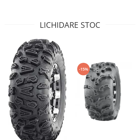
Sistem de Frânare
Discuri
LICHIDARE STOC
Etriere
Placute
Pompe
Repartitoare
Suspensie & Direcție
Amortizor
-15%
Bieleta
Brate
Bucsi
Burduf
Butuci
Cabluri comenzi
Capete Bara
Caseta acceleratie