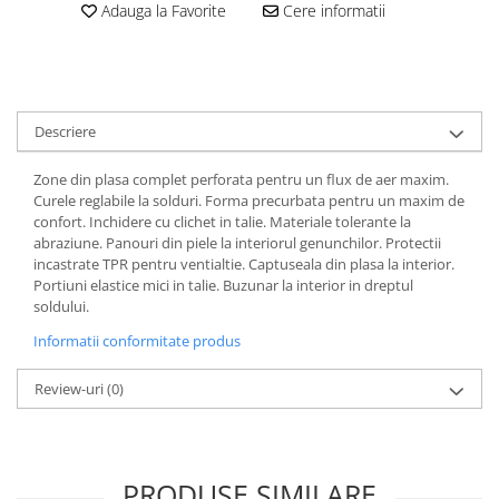
Dama
MOTORAS CUPLARE 4X4
Mansoane Moto
Adauga la Favorite
Cere informatii
Copii
Planetare
Parbrize moto
Genti/Rucsacuri
Transmisie, Variator & Ambreiaj
Pedale si Scarite
Proiectoare
ATV/Quad
Ambreiaj
Scule
Curele
Cagule/Masti
Descriere
Suveniruri
Fulie Variator
Casual
Transport
Zone din plasa complet perforata pentru un flux de aer maxim.
Intinzatoare Lant
Blugi
Curele reglabile la solduri. Forma precurbata pentru un maxim de
Uleiuri
Motor Transmisie
confort. Inchidere cu clichet in talie. Materiale tolerante la
Camasi
ACCESORII SNOWMOBIL
Oala ambreiaj
abraziune. Panouri din piele la interiorul genunchilor. Protectii
Sepci
incastrate TPR pentru ventialtie. Captuseala din plasa la interior.
PATINA GHIDAJ
INTRETINERE MOTO & ATV
Copii
Portiuni elastice mici in talie. Buzunar la interior in dreptul
Pinioane
soldului.
Casti
Piulita ambreiaj & diferential
Informatii conformitate produs
Protectii
Role Variator
OCHELARI
Schimbatoare Viteza
Review-uri
(0)
ATV - QUAD
Slider fulie
Copii
Tamburi Ambreiaj
Cross - Enduro
Variatoare
PRODUSE SIMILARE
Strada