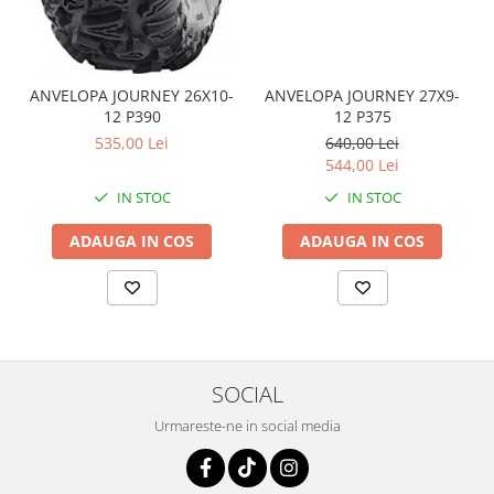
Coloana directie
Culbutor admisie
Fuzete
Ghidoane
ANVELOPA JOURNEY 26X10-
ANVELOPA JOURNEY 27X9-
12 P390
12 P375
Pivoti
535,00 Lei
640,00 Lei
Rulmenti
544,00 Lei
Simering
IN STOC
IN STOC
Surub Bascula
Telescoape
ADAUGA IN COS
ADAUGA IN COS
Alimentare, Admisie & Evacuare
Admisie
ARC Toba
Carburator
Evacuare
SOCIAL
Filtre aer
Urmareste-ne in social media
FILTRU BENZINA
Injectoare