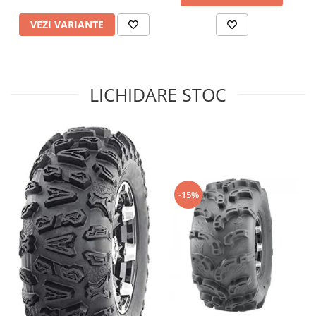
Sistem de Frânare
VEZI VARIANTE
Discuri
Etriere
Placute
LICHIDARE STOC
Pompe
Repartitoare
Suspensie & Direcție
Amortizor
Bieleta
Brate
-15%
Bucsi
Burduf
Butuci
Cabluri comenzi
Capete Bara
Caseta acceleratie