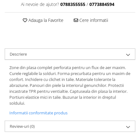
Dama
MOTORAS CUPLARE 4X4
Mansoane Moto
Ai nevoie de ajutor?
0788355555
/
0773884594
Copii
Planetare
Parbrize moto
Genti/Rucsacuri
Transmisie, Variator & Ambreiaj
Pedale si Scarite
Adauga la Favorite
Cere informatii
Proiectoare
ATV/Quad
Ambreiaj
Scule
Curele
Cagule/Masti
Suveniruri
Fulie Variator
Casual
Transport
Intinzatoare Lant
Descriere
Blugi
Uleiuri
Motor Transmisie
Camasi
ACCESORII SNOWMOBIL
Oala ambreiaj
Zone din plasa complet perforata pentru un flux de aer maxim.
Sepci
Curele reglabile la solduri. Forma precurbata pentru un maxim de
PATINA GHIDAJ
INTRETINERE MOTO & ATV
Copii
confort. Inchidere cu clichet in talie. Materiale tolerante la
Pinioane
abraziune. Panouri din piele la interiorul genunchilor. Protectii
Casti
Piulita ambreiaj & diferential
incastrate TPR pentru ventialtie. Captuseala din plasa la interior.
Protectii
Portiuni elastice mici in talie. Buzunar la interior in dreptul
Role Variator
soldului.
OCHELARI
Schimbatoare Viteza
Informatii conformitate produs
ATV - QUAD
Slider fulie
Copii
Tamburi Ambreiaj
Review-uri
(0)
Cross - Enduro
Variatoare
Strada