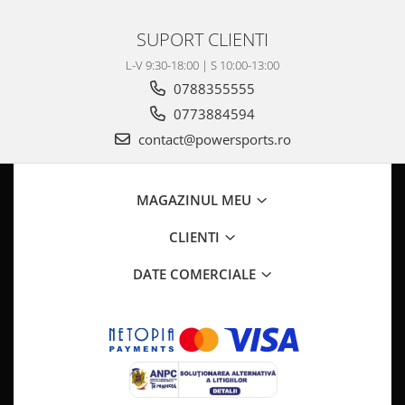
Pompa Benzina
Pompa Presiune
SUPORT CLIENTI
Robinet benzina
L-V 9:30-18:00 | S 10:00-13:00
Sistem Alimentare
0788355555
Sonda Combustibil
0773884594
CFMOTO
contact@powersports.ro
Linhai
Piese Snowmobil
MAGAZINUL MEU
Plastice
Aparatoare
CLIENTI
Aripi
DATE COMERCIALE
Carcase
Carene
Cleme
Masti
Praguri
Sistem de Răcire