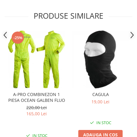
Sistem Electric & Electronică
Protectii
Baterii ATV
PRODUSE SIMILARE
Armura Moto
Bloc lumini
Centura Spate
Blocuri Comenzi
Coate
Bobina inductie
-25%
Gat
Butoane
Genunchiere
CALCULATOR SERVO
Husa
Carcasa bord
Protectii D3O
CDI
Slidere
Contacte
Strada
ELECTROMOTOR
Relee
Touring
A-PRO COMBINEZON 1
CAGULA
Rotor
Vesta
PIESA OCEAN GALBEN FLUO
19,00 Lei
Senzori
220,00 Lei
Sigurante
165,00 Lei
Statoare
IN STOC
Termostate
ADAUGA IN COS
IN STOC
Tunner