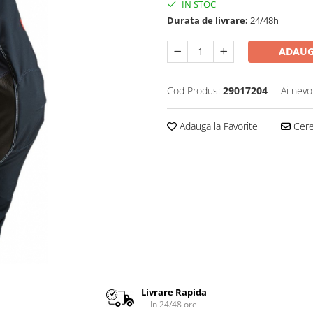
IN STOC
Durata de livrare:
24/48h
ADAUG
Cod Produs:
29017204
Ai nevo
Adauga la Favorite
Cere 
Livrare Rapida
In 24/48 ore