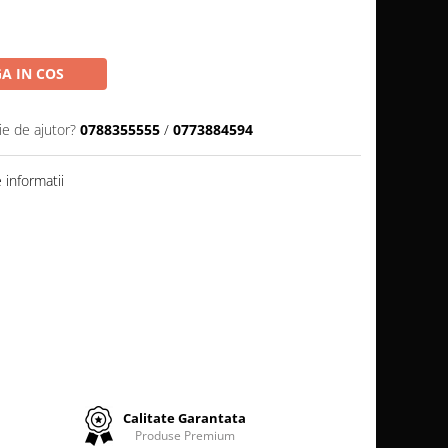
A IN COS
ie de ajutor?
0788355555
/
0773884594
informatii
Calitate Garantata
Produse Premium