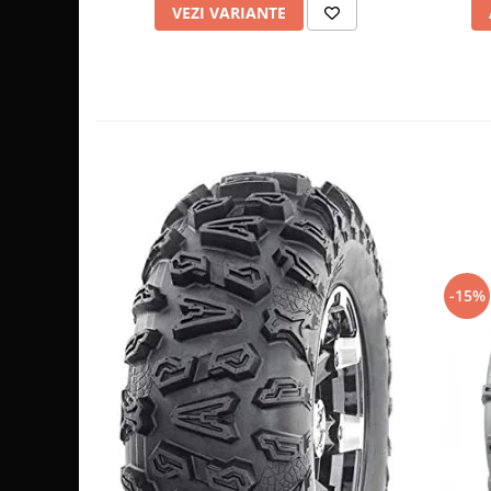
VEZI VARIANTE
Sistem de Frânare
Discuri
Etriere
Placute
Pompe
Repartitoare
Suspensie & Direcție
Amortizor
Bieleta
Brate
-15%
Bucsi
Burduf
Butuci
Cabluri comenzi
Capete Bara
Caseta acceleratie