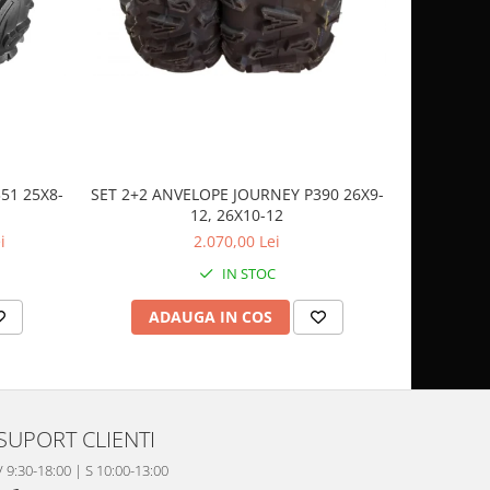
51 25X8-
SET 2+2 ANVELOPE JOURNEY P390 26X9-
CASCA
12, 26X10-12
SP
i
2.070,00 Lei
IN STOC
ADAUGA IN COS
AD
SUPORT CLIENTI
V 9:30-18:00 | S 10:00-13:00