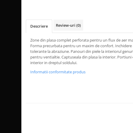
Dama
MOTORAS CUPLARE 4X4
Mansoane Moto
Copii
Planetare
Parbrize moto
Genti/Rucsacuri
Transmisie, Variator & Ambreiaj
Pedale si Scarite
Proiectoare
ATV/Quad
Ambreiaj
Review-uri
(0)
Descriere
Scule
Curele
Cagule/Masti
Suveniruri
Zone din plasa complet perforata pentru un flux de aer maxi
Fulie Variator
Casual
Forma precurbata pentru un maxim de confort. Inchidere cu 
Transport
Intinzatoare Lant
tolerante la abraziune. Panouri din piele la interiorul genun
Blugi
Uleiuri
Motor Transmisie
pentru ventialtie. Captuseala din plasa la interior. Portiuni e
Camasi
ACCESORII SNOWMOBIL
interior in dreptul soldului.
Oala ambreiaj
Sepci
PATINA GHIDAJ
INTRETINERE MOTO & ATV
Informatii conformitate produs
Copii
Pinioane
Casti
Piulita ambreiaj & diferential
Protectii
Role Variator
OCHELARI
Schimbatoare Viteza
ATV - QUAD
Slider fulie
Copii
Tamburi Ambreiaj
Cross - Enduro
Variatoare
Strada