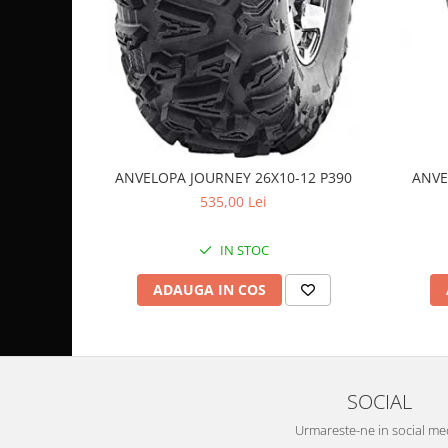
Coloana directie
Culbutor admisie
Fuzete
Ghidoane
Pivoti
Rulmenti
Simering
ANVELOPA JOURNEY 26X10-12 P390
ANVE
Surub Bascula
535,00 Lei
Telescoape
Alimentare, Admisie & Evacuare
IN STOC
Admisie
ADAUGA IN COS
ARC Toba
Carburator
Evacuare
Filtre aer
SOCIAL
FILTRU BENZINA
Injectoare
Urmareste-ne in social me