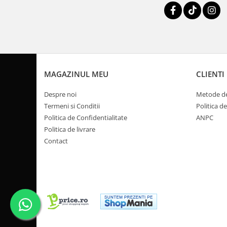
Pompa Benzina
Pompa Presiune
Robinet benzina
Sistem Alimentare
Sonda Combustibil
CFMOTO
MAGAZINUL MEU
CLIENTI
Linhai
Despre noi
Metode de
Piese Snowmobil
Termeni si Conditii
Politica d
Plastice
Politica de Confidentialitate
ANPC
Politica de livrare
Aparatoare
Contact
Aripi
Carcase
Carene
Cleme
Masti
Praguri
Sistem de Răcire