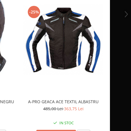
-25%
-10%
OCHELARI
 NEGRU
A-PRO GEACA ACE TEXTIL ALBASTRU
2
485,00 Lei
363,75 Lei
IN STOC