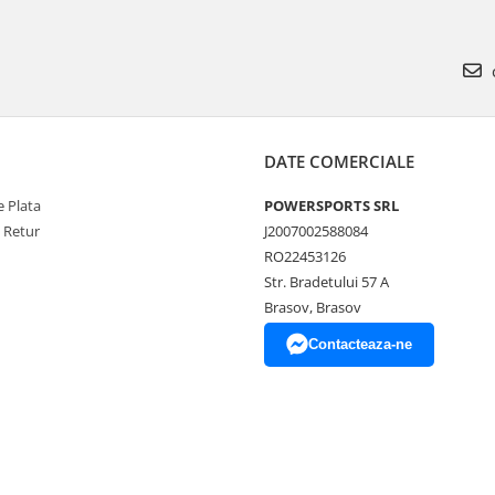
DATE COMERCIALE
 Plata
POWERSPORTS SRL
e Retur
J2007002588084
RO22453126
Str. Bradetului 57 A
Brasov, Brasov
Contacteaza-ne