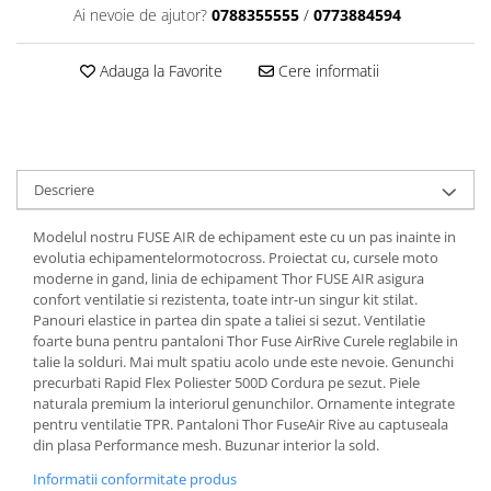
Dama
MOTORAS CUPLARE 4X4
Mansoane Moto
Ai nevoie de ajutor?
0788355555
/
0773884594
Copii
Planetare
Parbrize moto
Genti/Rucsacuri
Transmisie, Variator & Ambreiaj
Pedale si Scarite
Adauga la Favorite
Cere informatii
Proiectoare
ATV/Quad
Ambreiaj
Scule
Curele
Cagule/Masti
Suveniruri
Fulie Variator
Casual
Transport
Intinzatoare Lant
Descriere
Blugi
Uleiuri
Motor Transmisie
Camasi
ACCESORII SNOWMOBIL
Oala ambreiaj
Modelul nostru FUSE AIR de echipament este cu un pas inainte in
Sepci
evolutia echipamentelormotocross. Proiectat cu, cursele moto
PATINA GHIDAJ
INTRETINERE MOTO & ATV
Copii
moderne in gand, linia de echipament Thor FUSE AIR asigura
Pinioane
confort ventilatie si rezistenta, toate intr-un singur kit stilat.
Casti
Piulita ambreiaj & diferential
Panouri elastice in partea din spate a taliei si sezut. Ventilatie
Protectii
foarte buna pentru pantaloni Thor Fuse AirRive Curele reglabile in
Role Variator
talie la solduri. Mai mult spatiu acolo unde este nevoie. Genunchi
OCHELARI
Schimbatoare Viteza
precurbati Rapid Flex Poliester 500D Cordura pe sezut. Piele
ATV - QUAD
naturala premium la interiorul genunchilor. Ornamente integrate
Slider fulie
pentru ventilatie TPR. Pantaloni Thor FuseAir Rive au captuseala
Copii
Tamburi Ambreiaj
din plasa Performance mesh. Buzunar interior la sold.
Cross - Enduro
Variatoare
Informatii conformitate produs
Strada