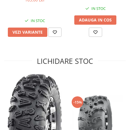
Sistem de Frânare
IN STOC
Discuri
ADAUGA IN COS
IN STOC
Etriere
Placute
VEZI VARIANTE
Pompe
Repartitoare
Suspensie & Direcție
LICHIDARE STOC
Amortizor
Bieleta
Brate
Bucsi
Burduf
Butuci
-15%
Cabluri comenzi
Capete Bara
Caseta acceleratie