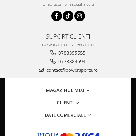
Pompa Benzina
Urmareste-ne in social media
Pompa Presiune
Robinet benzina
Sistem Alimentare
Sonda Combustibil
SUPORT CLIENTI
CFMOTO
L-V 9:30-18:00 | S 10:00-13:00
Linhai
0788355555
Piese Snowmobil
0773884594
Plastice
contact@powersports.ro
Aparatoare
Aripi
MAGAZINUL MEU
Carcase
Carene
CLIENTI
Cleme
DATE COMERCIALE
Masti
Praguri
Sistem de Răcire