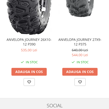
Coloana directie
Culbutor admisie
Fuzete
Ghidoane
Pivoti
Rulmenti
Simering
ANVELOPA JOURNEY 26X10-
ANVELOPA JOURNEY 27X9-
12 P390
12 P375
Surub Bascula
535,00 Lei
640,00 Lei
Telescoape
544,00 Lei
Alimentare, Admisie & Evacuare
IN STOC
IN STOC
Admisie
ARC Toba
ADAUGA IN COS
ADAUGA IN COS
Carburator
Evacuare
Filtre aer
FILTRU BENZINA
Injectoare
SOCIAL