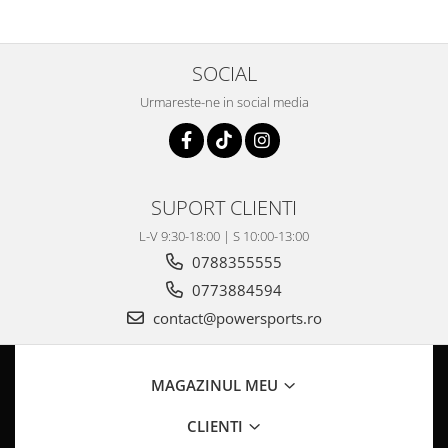
Pompa Benzina
Pompa Presiune
Robinet benzina
SOCIAL
Sistem Alimentare
Urmareste-ne in social media
Sonda Combustibil
CFMOTO
Linhai
Piese Snowmobil
SUPORT CLIENTI
Plastice
L-V 9:30-18:00 | S 10:00-13:00
Aparatoare
0788355555
Aripi
0773884594
Carcase
contact@powersports.ro
Carene
Cleme
MAGAZINUL MEU
Masti
Praguri
CLIENTI
Sistem de Răcire