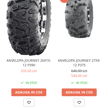
Coloana directie
Culbutor admisie
Fuzete
Ghidoane
Pivoti
Rulmenti
Simering
Surub Bascula
Telescoape
Alimentare, Admisie & Evacuare
ANVELOPA JOURNEY 26X10-
ANVELOPA JOURNEY 27X9-
Admisie
12 P390
12 P375
535,00 Lei
640,00 Lei
ARC Toba
544,00 Lei
Carburator
IN STOC
IN STOC
Evacuare
Filtre aer
ADAUGA IN COS
ADAUGA IN COS
FILTRU BENZINA
Injectoare