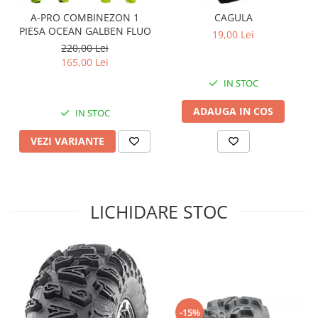
A-PRO COMBINEZON 1
CAGULA
Sistem de Frânare
PIESA OCEAN GALBEN FLUO
19,00 Lei
Discuri
220,00 Lei
Etriere
165,00 Lei
Placute
IN STOC
Pompe
ADAUGA IN COS
IN STOC
Repartitoare
Suspensie & Direcție
VEZI VARIANTE
Amortizor
Bieleta
Brate
LICHIDARE STOC
Bucsi
Burduf
Butuci
Cabluri comenzi
Capete Bara
Caseta acceleratie
-15%