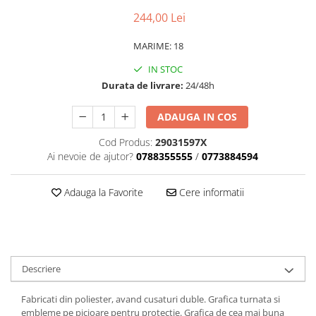
Dama
MOTORAS CUPLARE 4X4
Mansoane Moto
244,00 Lei
Copii
Planetare
Parbrize moto
Genti/Rucsacuri
Transmisie, Variator & Ambreiaj
Pedale si Scarite
MARIME: 18
Proiectoare
ATV/Quad
Ambreiaj
IN STOC
Scule
Curele
Cagule/Masti
Durata de livrare:
24/48h
Suveniruri
Fulie Variator
Casual
Transport
Intinzatoare Lant
ADAUGA IN COS
Blugi
Uleiuri
Motor Transmisie
Cod Produs:
29031597X
Camasi
ACCESORII SNOWMOBIL
Oala ambreiaj
Ai nevoie de ajutor?
0788355555
/
0773884594
Sepci
PATINA GHIDAJ
INTRETINERE MOTO & ATV
Copii
Pinioane
Adauga la Favorite
Cere informatii
Casti
Piulita ambreiaj & diferential
Protectii
Role Variator
OCHELARI
Schimbatoare Viteza
ATV - QUAD
Slider fulie
Descriere
Copii
Tamburi Ambreiaj
Cross - Enduro
Variatoare
Fabricati din poliester, avand cusaturi duble. Grafica turnata si
embleme pe picioare pentru protectie. Grafica de cea mai buna
Strada