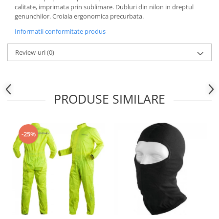
Sistem Electric & Electronică
calitate, imprimata prin sublimare. Dubluri din nilon in dreptul
Protectii
Baterii ATV
genunchilor. Croiala ergonomica precurbata.
Armura Moto
Bloc lumini
Informatii conformitate produs
Centura Spate
Blocuri Comenzi
Coate
Review-uri
(0)
Bobina inductie
Gat
Butoane
Genunchiere
CALCULATOR SERVO
Husa
Carcasa bord
PRODUSE SIMILARE
Protectii D3O
CDI
Slidere
Contacte
Strada
ELECTROMOTOR
-25%
Relee
Touring
Rotor
Vesta
Senzori
Sigurante
Statoare
Termostate
Tunner