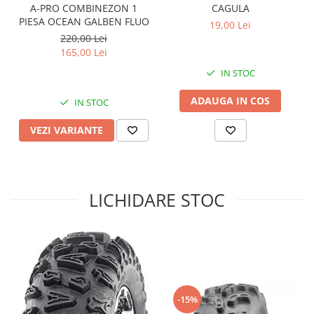
A-PRO COMBINEZON 1
CAGULA
Sistem de Frânare
PIESA OCEAN GALBEN FLUO
19,00 Lei
220,00 Lei
Discuri
165,00 Lei
Etriere
IN STOC
Placute
Pompe
ADAUGA IN COS
IN STOC
Repartitoare
VEZI VARIANTE
Suspensie & Direcție
Amortizor
Bieleta
Brate
LICHIDARE STOC
Bucsi
Burduf
Butuci
Cabluri comenzi
Capete Bara
Caseta acceleratie
-15%