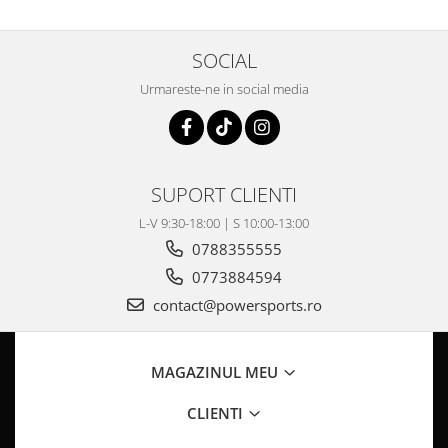
Pompa Benzina
Pompa Presiune
Robinet benzina
SOCIAL
Sistem Alimentare
Urmareste-ne in social media
Sonda Combustibil
CFMOTO
Linhai
SUPORT CLIENTI
Piese Snowmobil
L-V 9:30-18:00 | S 10:00-13:00
Plastice
0788355555
Aparatoare
0773884594
Aripi
contact@powersports.ro
Carcase
Carene
Cleme
MAGAZINUL MEU
Masti
Praguri
CLIENTI
Sistem de Răcire