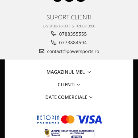
Pompa Benzina
Pompa Presiune
SUPORT CLIENTI
Robinet benzina
Sistem Alimentare
L-V 9:30-18:00 | S 10:00-13:00
Sonda Combustibil
0788355555
CFMOTO
0773884594
Linhai
contact@powersports.ro
Piese Snowmobil
Plastice
MAGAZINUL MEU
Aparatoare
CLIENTI
Aripi
Carcase
DATE COMERCIALE
Carene
Cleme
Masti
Praguri
Sistem de Răcire