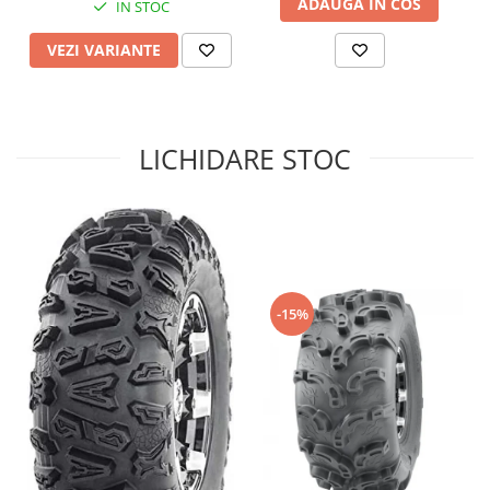
ADAUGA IN COS
IN STOC
Sistem de Frânare
VEZI VARIANTE
Discuri
Etriere
Placute
Pompe
LICHIDARE STOC
Repartitoare
Suspensie & Direcție
Amortizor
Bieleta
Brate
-15%
Bucsi
Burduf
Butuci
Cabluri comenzi
Capete Bara
Caseta acceleratie