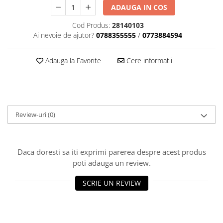
Dama
MOTORAS CUPLARE 4X4
Mansoane Moto
ADAUGA IN COS
Copii
Planetare
Parbrize moto
Cod Produs:
28140103
Genti/Rucsacuri
Transmisie, Variator & Ambreiaj
Pedale si Scarite
Ai nevoie de ajutor?
0788355555
/
0773884594
Proiectoare
ATV/Quad
Ambreiaj
Scule
Curele
Cagule/Masti
Adauga la Favorite
Cere informatii
Suveniruri
Fulie Variator
Casual
Transport
Intinzatoare Lant
Blugi
Uleiuri
Motor Transmisie
Camasi
ACCESORII SNOWMOBIL
Oala ambreiaj
Sepci
Review-uri
(0)
PATINA GHIDAJ
INTRETINERE MOTO & ATV
Copii
Pinioane
Casti
Piulita ambreiaj & diferential
Daca doresti sa iti exprimi parerea despre acest produs
Protectii
Role Variator
poti adauga un review.
OCHELARI
Schimbatoare Viteza
SCRIE UN REVIEW
ATV - QUAD
Slider fulie
Copii
Tamburi Ambreiaj
Cross - Enduro
Variatoare
Strada