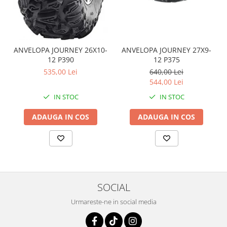
Coloana directie
Culbutor admisie
Fuzete
Ghidoane
ANVELOPA JOURNEY 26X10-
ANVELOPA JOURNEY 27X9-
Pivoti
12 P390
12 P375
Rulmenti
535,00 Lei
640,00 Lei
Simering
544,00 Lei
Surub Bascula
IN STOC
IN STOC
Telescoape
ADAUGA IN COS
ADAUGA IN COS
Alimentare, Admisie & Evacuare
Admisie
ARC Toba
Carburator
Evacuare
SOCIAL
Filtre aer
Urmareste-ne in social media
FILTRU BENZINA
Injectoare