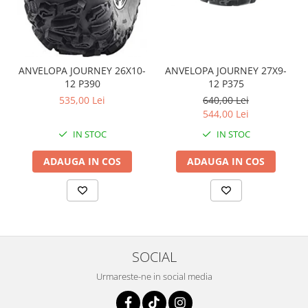
Coloana directie
Culbutor admisie
Fuzete
Ghidoane
ANVELOPA JOURNEY 26X10-
ANVELOPA JOURNEY 27X9-
Pivoti
12 P390
12 P375
Rulmenti
535,00 Lei
640,00 Lei
Simering
544,00 Lei
Surub Bascula
IN STOC
IN STOC
Telescoape
ADAUGA IN COS
ADAUGA IN COS
Alimentare, Admisie & Evacuare
Admisie
ARC Toba
Carburator
Evacuare
SOCIAL
Filtre aer
FILTRU BENZINA
Urmareste-ne in social media
Injectoare