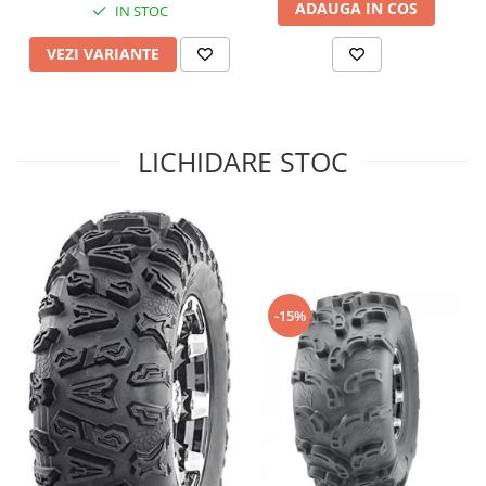
ADAUGA IN COS
IN STOC
Sistem de Frânare
VEZI VARIANTE
Discuri
Etriere
Placute
Pompe
LICHIDARE STOC
Repartitoare
Suspensie & Direcție
Amortizor
Bieleta
Brate
-15%
Bucsi
Burduf
Butuci
Cabluri comenzi
Capete Bara
Caseta acceleratie