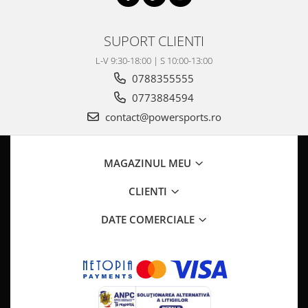
Pompa Benzina
Pompa Presiune
SUPORT CLIENTI
Robinet benzina
Sistem Alimentare
L-V 9:30-18:00 | S 10:00-13:00
Sonda Combustibil
0788355555
CFMOTO
0773884594
Linhai
contact@powersports.ro
Piese Snowmobil
Plastice
MAGAZINUL MEU
Aparatoare
CLIENTI
Aripi
Carcase
DATE COMERCIALE
Carene
Cleme
Masti
Praguri
Sistem de Răcire