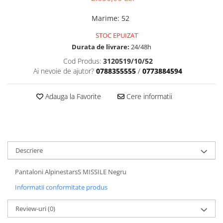
Dama
MOTORAS CUPLARE 4X4
Mansoane Moto
Copii
Planetare
Parbrize moto
Marime
:
52
Genti/Rucsacuri
Transmisie, Variator & Ambreiaj
Pedale si Scarite
STOC EPUIZAT
Proiectoare
ATV/Quad
Ambreiaj
Durata de livrare:
24/48h
Scule
Curele
Cagule/Masti
Cod Produs:
3120519/10/52
Suveniruri
Fulie Variator
Ai nevoie de ajutor?
0788355555
/
0773884594
Casual
Transport
Intinzatoare Lant
Blugi
Uleiuri
Motor Transmisie
Adauga la Favorite
Cere informatii
Camasi
ACCESORII SNOWMOBIL
Oala ambreiaj
Sepci
PATINA GHIDAJ
INTRETINERE MOTO & ATV
Copii
Pinioane
Casti
Piulita ambreiaj & diferential
Descriere
Protectii
Role Variator
OCHELARI
Schimbatoare Viteza
Pantaloni AlpinestarsS MISSILE Negru
ATV - QUAD
Slider fulie
Informatii conformitate produs
Copii
Tamburi Ambreiaj
Review-uri
(0)
Cross - Enduro
Variatoare
Strada