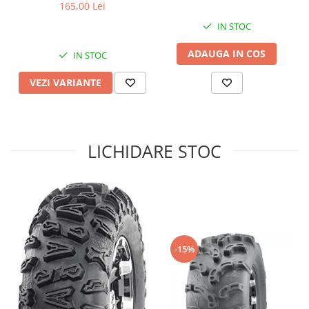
165,00 Lei
Sistem de Frânare
IN STOC
Discuri
ADAUGA IN COS
IN STOC
Etriere
Placute
VEZI VARIANTE
Pompe
Repartitoare
Suspensie & Direcție
LICHIDARE STOC
Amortizor
Bieleta
Brate
Bucsi
Burduf
Butuci
-15%
Cabluri comenzi
Capete Bara
Caseta acceleratie