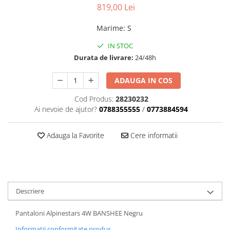
Dama
MOTORAS CUPLARE 4X4
Mansoane Moto
819,00 Lei
Copii
Planetare
Parbrize moto
Genti/Rucsacuri
Transmisie, Variator & Ambreiaj
Pedale si Scarite
Marime
:
S
Proiectoare
ATV/Quad
Ambreiaj
IN STOC
Scule
Curele
Durata de livrare:
24/48h
Cagule/Masti
Suveniruri
Fulie Variator
Casual
ADAUGA IN COS
Transport
Intinzatoare Lant
Blugi
Uleiuri
Motor Transmisie
Cod Produs:
28230232
Camasi
ACCESORII SNOWMOBIL
Ai nevoie de ajutor?
0788355555
/
0773884594
Oala ambreiaj
Sepci
PATINA GHIDAJ
INTRETINERE MOTO & ATV
Copii
Adauga la Favorite
Cere informatii
Pinioane
Casti
Piulita ambreiaj & diferential
Protectii
Role Variator
OCHELARI
Schimbatoare Viteza
ATV - QUAD
Slider fulie
Descriere
Copii
Tamburi Ambreiaj
Pantaloni Alpinestars 4W BANSHEE Negru
Cross - Enduro
Variatoare
Strada
Informatii conformitate produs