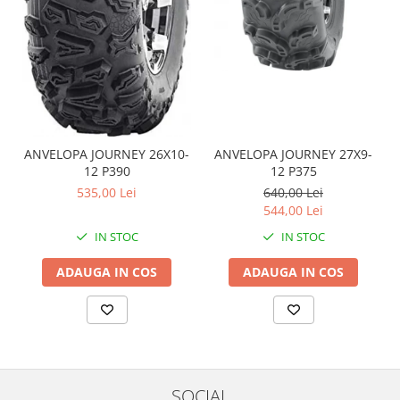
Coloana directie
Culbutor admisie
Fuzete
Ghidoane
Pivoti
Rulmenti
Simering
ANVELOPA JOURNEY 26X10-
ANVELOPA JOURNEY 27X9-
Surub Bascula
12 P390
12 P375
Telescoape
535,00 Lei
640,00 Lei
544,00 Lei
Alimentare, Admisie & Evacuare
IN STOC
IN STOC
Admisie
ARC Toba
ADAUGA IN COS
ADAUGA IN COS
Carburator
Evacuare
Filtre aer
FILTRU BENZINA
Injectoare
SOCIAL