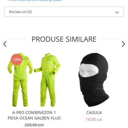
Sistem Electric & Electronică
Protectii
Baterii ATV
Review-uri
(0)
Armura Moto
Bloc lumini
Centura Spate
Blocuri Comenzi
Coate
Bobina inductie
PRODUSE SIMILARE
Gat
Butoane
Genunchiere
CALCULATOR SERVO
Husa
Carcasa bord
-25%
Protectii D3O
CDI
Slidere
Contacte
Strada
ELECTROMOTOR
Relee
Touring
Rotor
Vesta
Senzori
Sigurante
A-PRO COMBINEZON 1
CAGULA
Statoare
PIESA OCEAN GALBEN FLUO
19,00 Lei
Termostate
220,00 Lei
Tunner