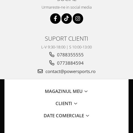
Pompa Benzina
Urmareste-ne in social media
Pompa Presiune
Robinet benzina
Sistem Alimentare
Sonda Combustibil
SUPORT CLIENTI
CFMOTO
L-V 9:30-18:00 | S 10:00-13:00
Linhai
0788355555
Piese Snowmobil
0773884594
Plastice
contact@powersports.ro
Aparatoare
Aripi
MAGAZINUL MEU
Carcase
Carene
CLIENTI
Cleme
Masti
DATE COMERCIALE
Praguri
Sistem de Răcire